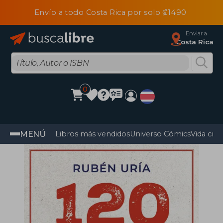
Envío a todo Costa Rica por solo ₡1490
Enviar a
Costa Rica
0
MENÚ
Libros más vendidos
Universo Cómics
Vida cris