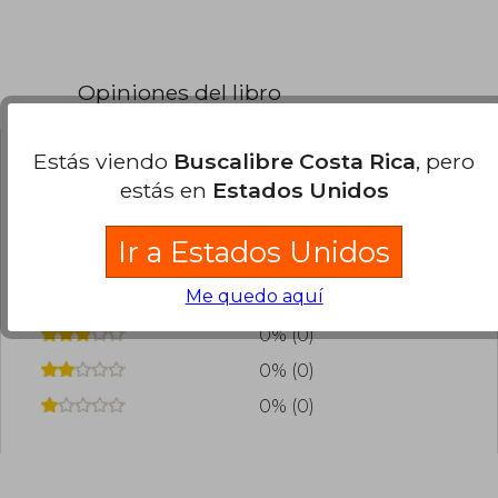
Opiniones del libro
Estás viendo
Buscalibre Costa Rica
, pero
¿Leíste este libro?
Inicia sesión
para poder
estás en
Estados Unidos
agregar tu propia evaluación
.
Ir a Estados Unidos
0% (0)
Me quedo aquí
0% (0)
0% (0)
0% (0)
0% (0)