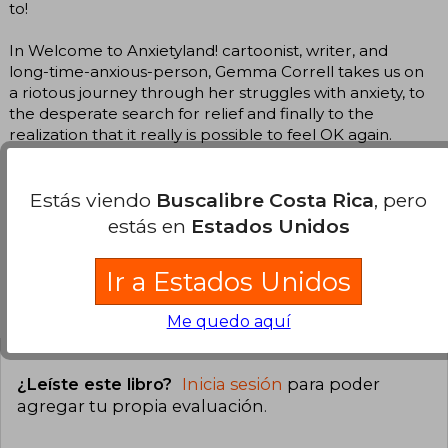
to!
In Welcome to Anxietyland! cartoonist, writer, and
long-time-anxious-person, Gemma Correll takes us on
a riotous journey through her struggles with anxiety, to
the desperate search for relief and finally to the
realization that it really is possible to feel OK again.
Because sometimes all that''s left to do when you''ve
tried every possible remedy you can imagine is laugh.
Estás viendo
Buscalibre Costa Rica
, pero
estás en
Estados Unidos
Ir a Estados Unidos
Opiniones del libro
Me quedo aquí
¿Leíste este libro?
Inicia sesión
para poder
agregar tu propia evaluación
.