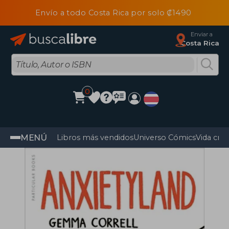
Envío a todo Costa Rica por solo ₡1490
Enviar a
Costa Rica
0
MENÚ
Libros más vendidos
Universo Cómics
Vida cris