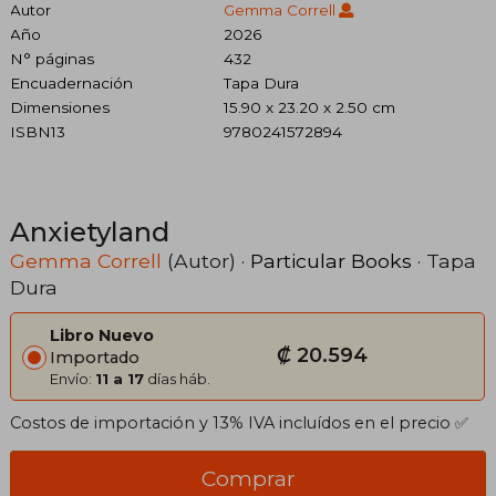
Autor
Gemma Correll
Año
2026
N° páginas
432
Encuadernación
Tapa Dura
Dimensiones
15.90 x 23.20 x 2.50 cm
ISBN13
9780241572894
Anxietyland
Gemma Correll
(Autor) ·
Particular Books
· Tapa
Dura
Libro Nuevo
₡ 20.594
Importado
Envío:
11 a 17
días háb.
Costos de importación y 13% IVA incluídos en el precio ✅
Comprar