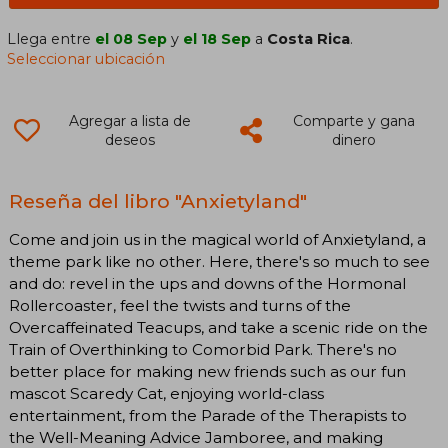
Llega entre
el 08 Sep
y
el 18 Sep
a
Costa Rica
.
Seleccionar ubicación
Agregar a lista de
Comparte y gana
deseos
dinero
Reseña del libro "Anxietyland"
Come and join us in the magical world of Anxietyland, a
theme park like no other. Here, there's so much to see
and do: revel in the ups and downs of the Hormonal
Rollercoaster, feel the twists and turns of the
Overcaffeinated Teacups, and take a scenic ride on the
Train of Overthinking to Comorbid Park. There's no
better place for making new friends such as our fun
mascot Scaredy Cat, enjoying world-class
entertainment, from the Parade of the Therapists to
the Well-Meaning Advice Jamboree, and making