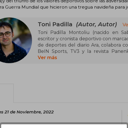
)y del triunfo de los valores deportivos sobre las adversida
a Guerra Mundial que hicieron una tregua navideña para ju
Toni Padilla
(Autor, Autor)
Ve
Toni Padilla Montoliu (nacido en Saba
escritor y cronista deportivo con marcada
de deportes del diario Ara, colabora 
BeIN Sports, TV3 y la revista Panenka
digitales como Marcadorint.com. Combina
Ver más
político, social y cultural, exploran
identidades y transformaciones en dist
Su libro más destacado es El historiador
(2021), en el que Padilla recorre cuare
mostrar que el fútbol va más allá del 
la política, la historia y la sociedad. 
recibido premios literarios relevantes
s 21 de Noviembre, 2022
rigor, claridad narrativa y su capacid
escenarios contemporáneos del deport