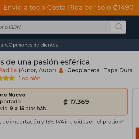
Envío a todo Costa Rica por solo ₡1490
tiana
Opiniones de clientes
as de una pasión esférica
Padilla
(Autor, Autor)
·
Geoplaneta
· Tapa Dura
1 opinión
bro Nuevo
₡ 17.369
portado
vío:
9 a 15
días háb.
 de importación y 13% IVA incluídos en el precio ✅