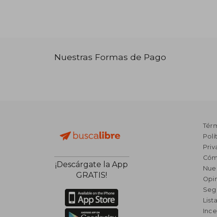
Nuestras Formas de Pago
Tér
Polí
Priv
Cóm
¡Descárgate la App
Nue
GRATIS!
Opin
Seg
List
Ince