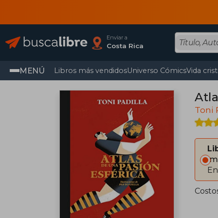
Enviar a
Costa Rica
MENÚ
Libros más vendidos
Universo Cómics
Vida cris
Atl
Toni 
Li
Im
En
Costos