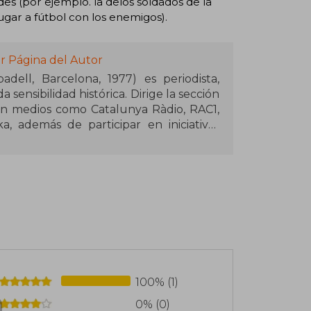
des (por ejemplo. la delos soldados de la
gar a fútbol con los enemigos).
r Página del Autor
dell, Barcelona, 1977) es periodista,
 sensibilidad histórica. Dirige la sección
con medios como Catalunya Ràdio, RAC1,
, además de participar en iniciativas
 su pasión por el fútbol con el análisis
do cómo el deporte refleja conflictos,
intos momentos y lugares.
 en el estadio: la geopolítica del fútbol
nta clubes de todos los continentes para
juego: es escenario donde se entrelazan
Hasta ahora no hay constancia de que haya
, pero su obra ha sido aclamada por su
ad para conectar hechos históricos con
100% (1)
e.
0% (0)