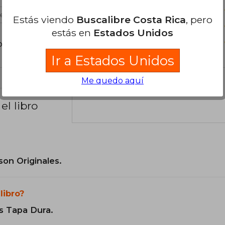
es útil
Estás viendo
Buscalibre Costa Rica
, pero
estás en
Estados Unidos
poder agregar tu propia evaluación
.
Ir a Estados Unidos
Me quedo aquí
el libro
son Originales.
libro?
s Tapa Dura.