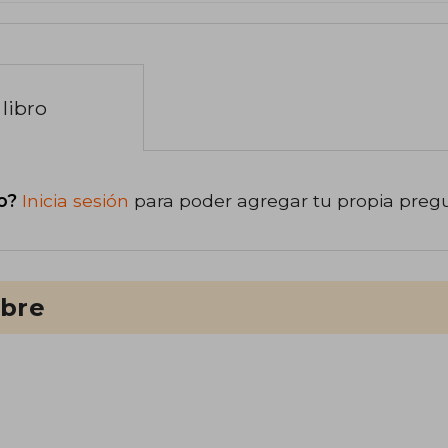
libro
o?
Inicia sesión
para poder agregar tu propia preg
ibre