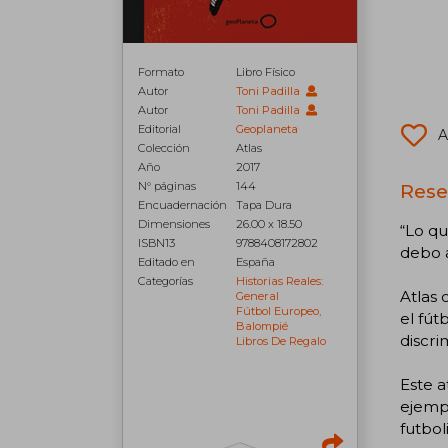
Formato
Libro Físico
Autor
Toni Padilla
Autor
Toni Padilla
Editorial
Geoplaneta
A
Colección
Atlas
Año
2017
N° páginas
144
Rese
Encuadernación
Tapa Dura
Dimensiones
26.00 x 18.50
“Lo qu
ISBN13
9788408172802
debo a
Editado en
España
Categorías
Historias Reales:
Atlas 
General
Fútbol Europeo,
el fút
Balompié
discr
Libros De Regalo
Este a
ejempl
futbol