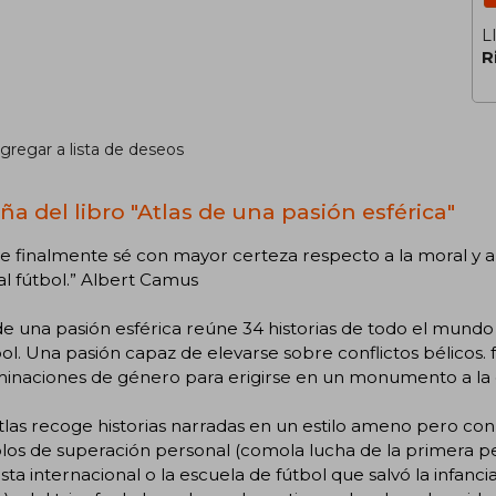
L
R
gregar a lista de deseos
ña del libro "Atlas de una pasión esférica"
e finalmente sé con mayor certeza respecto a la moral y a 
l fútbol.” Albert Camus
de una pasión esférica reúne 34 historias de todo el mund
bol. Una pasión capaz de elevarse sobre conflictos bélicos. f
iminaciones de género para erigirse en un monumento a la
tlas recoge historias narradas en un estilo ameno pero con
os de superación personal (comola lucha de la primera pe
ista internacional o la escuela de fútbol que salvó la infanc