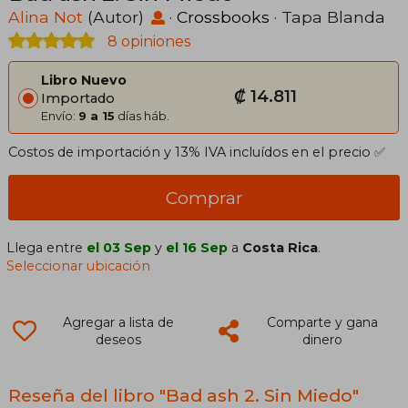
Alina Not
(Autor)
·
Crossbooks
· Tapa Blanda
8 opiniones
Libro Nuevo
₡ 14.811
Importado
Envío:
9 a 15
días háb.
Costos de importación y 13% IVA incluídos en el precio ✅
Comprar
Llega entre
el 03 Sep
y
el 16 Sep
a
Costa Rica
.
Seleccionar ubicación
Agregar a lista de
Comparte y gana
deseos
dinero
Reseña del libro "Bad ash 2. Sin Miedo"