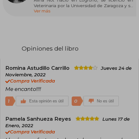
Alina Not nació en Logroño, se licenció en
Veterinaria por la Universidad de Zaragoza y se
Ver más
especializó en Bienestar Animal. Sin embargo,
su principal afición desde su infancia ha sido la
lectura, a la que muy pronto se uniría la escritura.
Esta pasión por imaginar y crear historias la ha
acompañado toda su vida, siendo su género
predilecto la novela romántica juvenil. 'BasAsh.
Saltan chispas' es su primera novela y ha sido
Opiniones del libro
seleccionada en la primera convocatoria de
Nuevos Talentos Crossbooks.
Romina Astudillo Carrillo
Jueves 24 de
Noviembre, 2022
Compra Verificada
Me encanto!!!!
1
0
Esta opinión es útil
No es útil
Pamela Sanhueza Reyes
Lunes 17 de
Enero, 2022
Compra Verificada