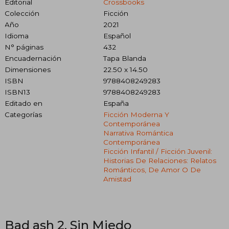
Editorial
Crossbooks
Colección
Ficción
Año
2021
Idioma
Español
N° páginas
432
Encuadernación
Tapa Blanda
Dimensiones
22.50 x 14.50
ISBN
9788408249283
ISBN13
9788408249283
Editado en
España
Categorías
Ficción Moderna Y
Contemporánea
Narrativa Romántica
Contemporánea
Ficción Infantil / Ficción Juvenil:
Historias De Relaciones: Relatos
Románticos, De Amor O De
Amistad
Bad ash 2. Sin Miedo