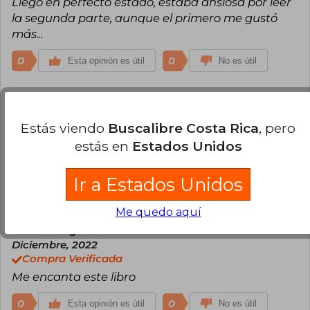
Llegó en perfecto estado, estaba ansiosa por leer
la segunda parte, aunque el primero me gustó
más...
0
0
Esta opinión es útil
No es útil
Kimberly Medel
Lunes 06 de Junio,
2022
Estás viendo
Buscalibre Costa Rica
, pero
Compra Verificada
estás en
Estados Unidos
Excelente libro y excelente calidad Dentro del
plazo
Ir a Estados Unidos
0
0
Esta opinión es útil
No es útil
Me quedo aquí
Maria Delgado Rifo
Martes 27 de
Diciembre, 2022
Compra Verificada
Me encanta este libro
0
0
Esta opinión es útil
No es útil