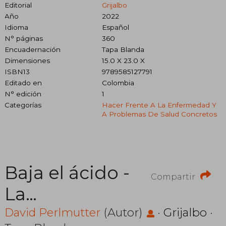
Editorial
Grijalbo
Año
2022
Idioma
Español
N° páginas
360
Encuadernación
Tapa Blanda
Dimensiones
15.0 X 23.0 X
ISBN13
9789585127791
Editado en
Colombia
N° edición
1
Categorías
Hacer Frente A La Enfermedad Y
A Problemas De Salud Concretos
Baja el ácido -
Compartir
La
sorprendente
David Perlmutter
(Autor)
·
Grijalbo
·