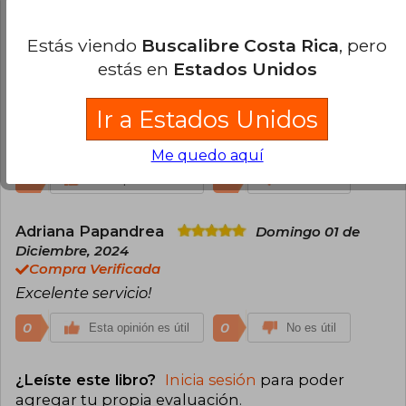
Ingrid Parada
Miércoles 25 de
Septiembre, 2024
Estás viendo
Buscalibre Costa Rica
, pero
Compra Verificada
estás en
Estados Unidos
Libro cumple con las características indicadas. Si
bien demoró unos días más en llegar, esto se
Ir a Estados Unidos
compensó con una edición bien cuidada y en
excelente estado..
Me quedo aquí
0
0
Esta opinión es útil
No es útil
Adriana Papandrea
Domingo 01 de
Diciembre, 2024
Compra Verificada
Excelente servicio!
0
0
Esta opinión es útil
No es útil
¿Leíste este libro?
Inicia sesión
para poder
agregar tu propia evaluación
.