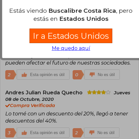
3
0
Esta opinión es útil
No es útil
Estás viendo
Buscalibre Costa Rica
, pero
estás en
Estados Unidos
Jaime Alonso Morales Gaviria
Miércoles 24 de Mayo, 2023
Compra Verificada
Ir a Estados Unidos
trae buenos debates sobre la sostenibilidad, la
responsabilidad humana hacia el medio
Me quedo aquí
ambiente y la forma en que nuestras acciones
pueden afectar el futuro de nuestras sociedades.
2
0
Esta opinión es útil
No es útil
Andres Julian Rueda Quecho
Jueves
08 de Octubre, 2020
Compra Verificada
Lo tomé con un descuento del 20%, llegó a tener
descuentos del 40%.
3
2
Esta opinión es útil
No es útil