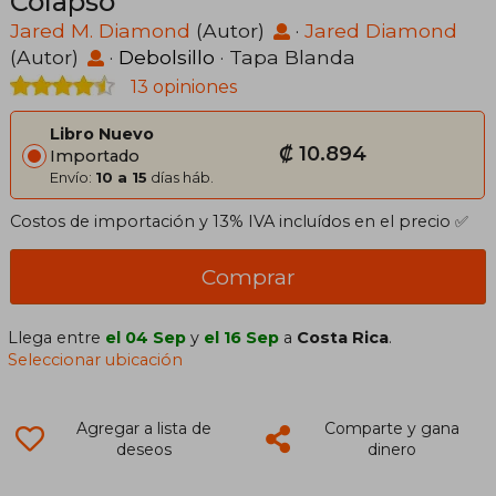
Colapso
Jared M. Diamond
(Autor)
·
Jared Diamond
(Autor)
·
Debolsillo
· Tapa Blanda
13 opiniones
Libro Nuevo
₡ 10.894
Importado
Envío:
10 a 15
días háb.
Costos de importación y 13% IVA incluídos en el precio ✅
Comprar
Llega entre
el 04 Sep
y
el 16 Sep
a
Costa Rica
.
Seleccionar ubicación
Agregar a lista de
Comparte y gana
deseos
dinero