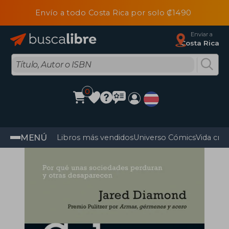
Envío a todo Costa Rica por solo ₡1490
Enviar a
Costa Rica
0
MENÚ
Libros más vendidos
Universo Cómics
Vida cris