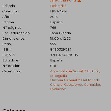
Jared Diamond
Editorial
Debolsillo
Colección
HISTORIA
Año
2013
Idioma
Español
N° páginas
768
Encuadernación
Tapa Blanda
Dimensiones
19.00 x 12.50
Peso
555
ISBN
8490329087
ISBN13
9788490329085
Editado en
España
N° edición
001
Categorías
Antropología Social Y Cultural,
Etnografía
Historia General Y Del Mundo
Ciencia: Cuestiones Generales
Evolución