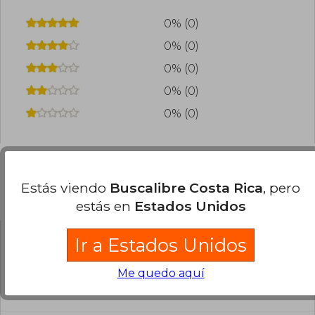
0% (0)
0% (0)
0% (0)
0% (0)
0% (0)
Estás viendo
Buscalibre Costa Rica
, pero
Preguntas frecuentes sobre el libro
estás en
Estados Unidos
Ir a Estados Unidos
¿El libro es original?
Todos los libros de nuestro
Me quedo aquí
catálogo son Originales.