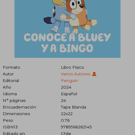
Formato
Libro Físico
Autor
Varios Autores
Editorial
Penguin
Año
2024
Idioma
Español
N° páginas
24
Encuadernación
Tapa Blanda
Dimensiones
22x22
Peso
0.76
ISBN13
9789566262145
Editado en
Chile