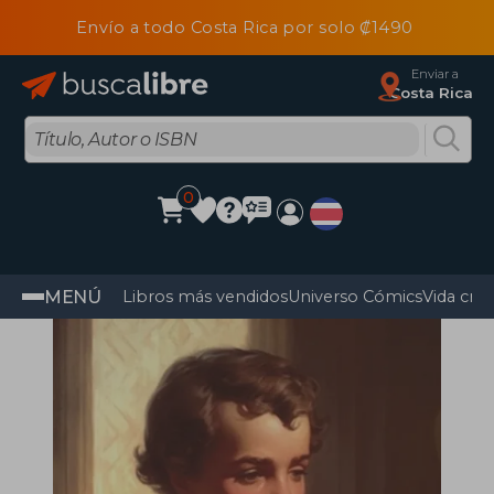
Envío a todo Costa Rica por solo ₡1490
Enviar a
Costa Rica
0
MENÚ
Libros más vendidos
Universo Cómics
Vida cris