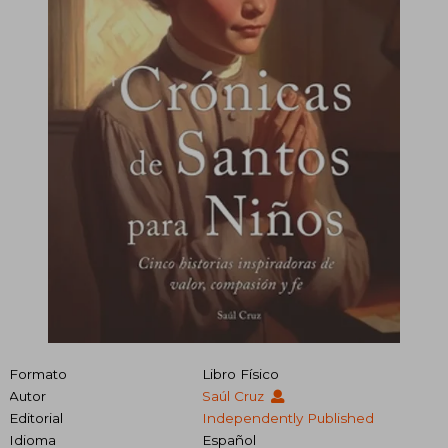
Formato
Libro Físico
Autor
Saúl Cruz
Editorial
Independently Published
Idioma
Español