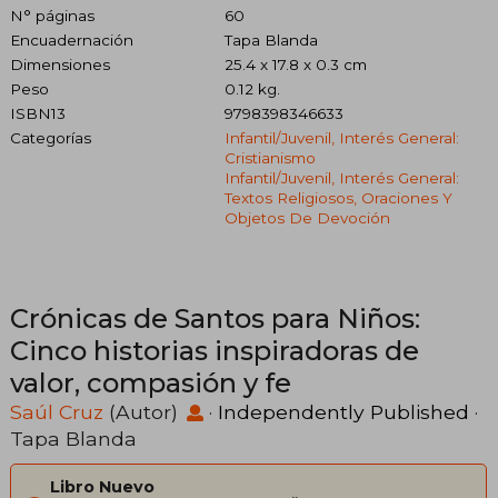
N° páginas
60
Encuadernación
Tapa Blanda
Dimensiones
25.4 x 17.8 x 0.3 cm
Peso
0.12 kg.
ISBN13
9798398346633
Categorías
Infantil/juvenil, Interés General:
Cristianismo
Infantil/juvenil, Interés General:
Textos Religiosos, Oraciones Y
Objetos De Devoción
Crónicas de Santos para Niños:
Cinco historias inspiradoras de
valor, compasión y fe
Saúl Cruz
(Autor)
·
Independently Published
·
Tapa Blanda
Libro Nuevo