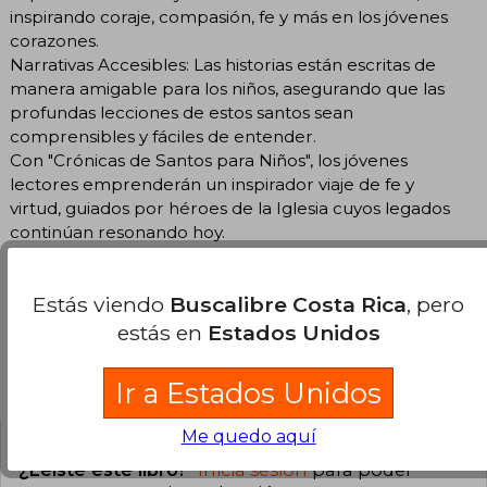
inspirando coraje, compasión, fe y más en los jóvenes
corazones.
Narrativas Accesibles: Las historias están escritas de
manera amigable para los niños, asegurando que las
profundas lecciones de estos santos sean
comprensibles y fáciles de entender.
Con "Crónicas de Santos para Niños", los jóvenes
lectores emprenderán un inspirador viaje de fe y
virtud, guiados por héroes de la Iglesia cuyos legados
continúan resonando hoy.
Estás viendo
Buscalibre Costa Rica
, pero
estás en
Estados Unidos
Opiniones del libro
Ir a Estados Unidos
Me quedo aquí
¿Leíste este libro?
Inicia sesión
para poder