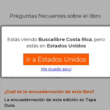
Preguntas frecuentes sobre el libro
¿El libro es original?
Estás viendo
Buscalibre Costa Rica
, pero
Todos los libros de nuestro
estás en
Estados Unidos
catálogo son Originales.
Ir a Estados Unidos
¿En qué Idioma está escrito el
libro?
Me quedo aquí
El libro está escrito en Español.
¿Cuál es la encuadernación de este libro?
La encuadernación de esta edición es Tapa
Dura.