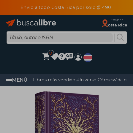
Envío a todo Costa Rica por solo ₡1490
Enviar a
Costa Rica
0
MENÚ
Libros más vendidos
Universo Cómics
Vida cris