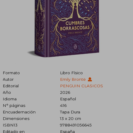
Formato
Libro Físico
Autor
Emily Brontë
Editorial
PENGUIN CLASICOS
Año
2026
Idioma
Español
N° páginas
416
Encuadernación
Tapa Dura
Dimensiones
13 x 20 cm
ISBN13
9788491056645
Editado en
España