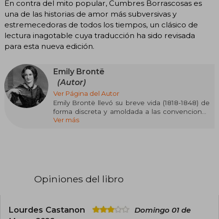
En contra del mito popular, Cumbres Borrascosas es
una de las historias de amor más subversivas y
estremecedoras de todos los tiempos, un clásico de
lectura inagotable cuya traducción ha sido revisada
para esta nueva edición.
Emily Brontë
(Autor)
Ver Página del Autor
Emily Brontë llevó su breve vida (1818-1848) de
forma discreta y amoldada a las convenciones
Ver más
de su tiempo. Cumbres Borrascosas, su única y
espléndida obra narrativa, nació como producto
de un propósito común, acordado con sus dos
hermanas -Charlotte y Anne-, de escribir una
novela cada una.
Opiniones del libro
Lourdes Castanon
Domingo 01 de