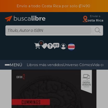
Envío a todo Costa Rica por solo ₡1490
Enviar a
Costa Rica
0
MENÚ
Libros más vendidos
Universo Cómics
Vida cris