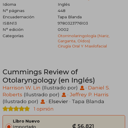
Idioma
Inglés
N° páginas
448
Encuadernación
Tapa Blanda
ISBN13
9780323776103
N° edición
0002
Categorías
Otorrinolaringología (nariz,
Garganta, Oídos)
Cirugía Oral Y Maxilofacial
Cummings Review of
Otolaryngology (en Inglés)
Harrison W. Lin
(Ilustrado por)
·
Daniel S.
Roberts
(Ilustrado por)
·
Jeffrey P. Harris
(Ilustrado por)
·
Elsevier
· Tapa Blanda
1 opinión
Libro Nuevo
₡ 56.821
Importado