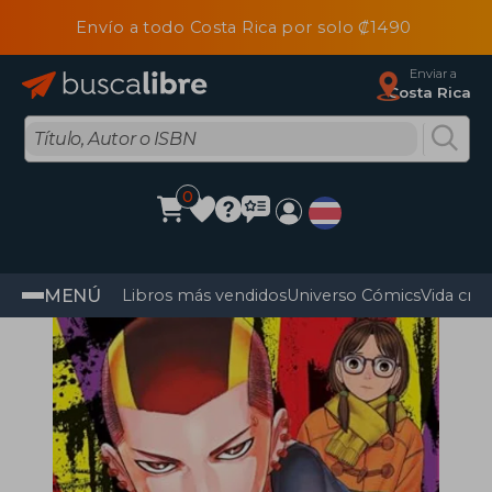
Envío a todo Costa Rica por solo ₡1490
Enviar a
Costa Rica
0
MENÚ
Libros más vendidos
Universo Cómics
Vida cris