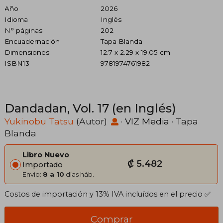
Año
2026
Idioma
Inglés
N° páginas
202
Encuadernación
Tapa Blanda
Dimensiones
12.7 x 2.29 x 19.05 cm
ISBN13
9781974761982
Dandadan, Vol. 17 (en Inglés)
Yukinobu Tatsu
(Autor)
·
VIZ Media
· Tapa
Blanda
Libro Nuevo
₡ 5.482
Importado
Envío:
8 a 10
días háb.
Costos de importación y 13% IVA incluídos en el precio ✅
Comprar