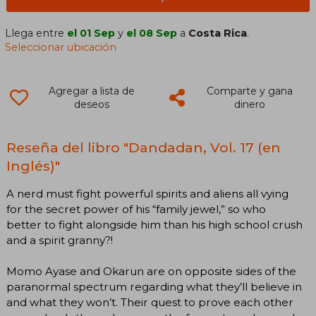
Llega entre
el 01 Sep
y
el 08 Sep
a
Costa Rica
.
Seleccionar ubicación
Agregar a lista de
Comparte y gana
deseos
dinero
Reseña del libro "Dandadan, Vol. 17 (en
Inglés)"
A nerd must fight powerful spirits and aliens all vying
for the secret power of his “family jewel,” so who
better to fight alongside him than his high school crush
and a spirit granny?!
Momo Ayase and Okarun are on opposite sides of the
paranormal spectrum regarding what they’ll believe in
and what they won’t. Their quest to prove each other