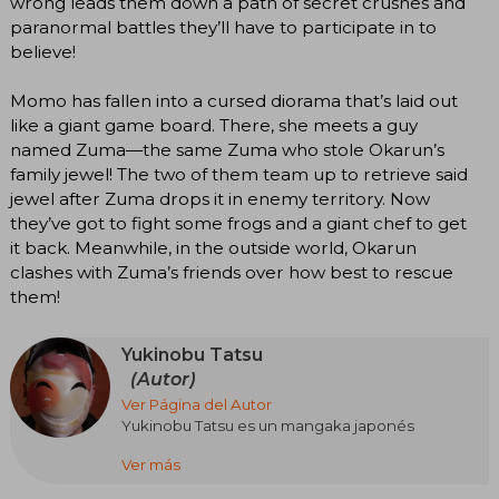
wrong leads them down a path of secret crushes and
paranormal battles they’ll have to participate in to
believe!
Momo has fallen into a cursed diorama that’s laid out
like a giant game board. There, she meets a guy
named Zuma—the same Zuma who stole Okarun’s
family jewel! The two of them team up to retrieve said
jewel after Zuma drops it in enemy territory. Now
they’ve got to fight some frogs and a giant chef to get
it back. Meanwhile, in the outside world, Okarun
clashes with Zuma’s friends over how best to rescue
them!
Yukinobu Tatsu
(Autor)
Ver Página del Autor
Yukinobu Tatsu es un mangaka japonés
Ver más
Tatsu es particularmente famoso por el éxito de
Dan Dan Dan, unos de los shonen que han