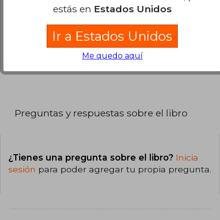
estás en
Estados Unidos
¿El libro es original?
Ir a Estados Unidos
Todos los libros de nuestro
catálogo son Originales.
Me quedo aquí
Preguntas y respuestas sobre el libro
¿Tienes una pregunta sobre el libro?
Inicia
sesión
para poder agregar tu propia pregunta.