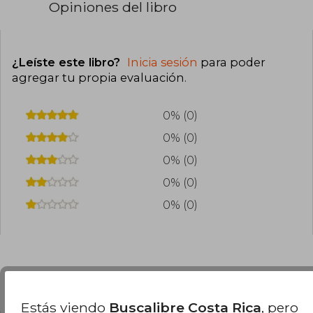
Opiniones del libro
¿Leíste este libro?
Inicia sesión
para poder
agregar tu propia evaluación
.
0% (0)
0% (0)
0% (0)
0% (0)
0% (0)
Preguntas frecuentes sobre el libro
Estás viendo
Buscalibre Costa Rica
, pero