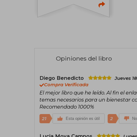
Opiniones del libro
Diego Benedicto
Jueves 1
Compra Verificada
El mejor libro que he leído. Al fin el enl
temas necesarios para un bienestar co
Recomendado 1000%
21
2
Esta opinión es útil
No
Lucia Moya Campos
Lunes