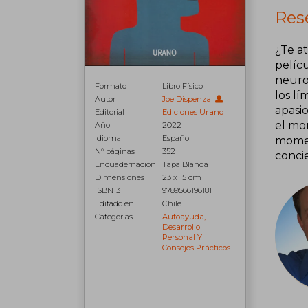
Rese
¿Te at
pelícu
neuroc
Formato
Libro Físico
los lí
Autor
Joe Dispenza
apasi
Editorial
Ediciones Urano
el mo
Año
2022
Idioma
Español
momen
N° páginas
352
conci
Encuadernación
Tapa Blanda
Dimensiones
23 x 15 cm
ISBN13
9789566196181
Editado en
Chile
Categorías
Autoayuda,
Desarrollo
Personal Y
Consejos Prácticos