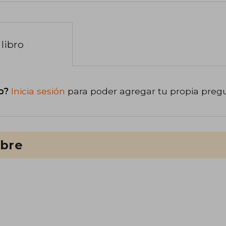
libro
o?
Inicia sesión
para poder agregar tu propia preg
ibre