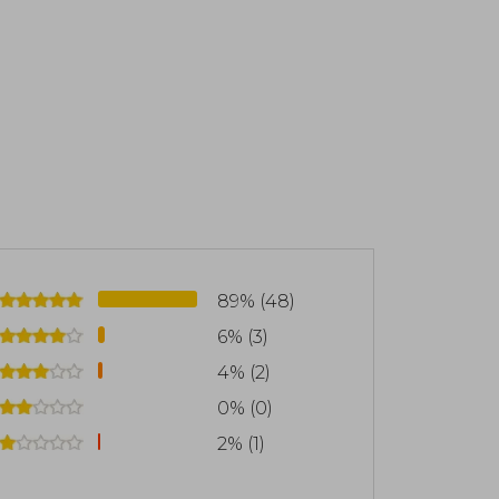
a cuántica para crear una vida más sana
cer a raíz de su aparición en el premiado
r de los superventas “Deja de ser tú” y
89% (48)
6% (3)
4% (2)
0% (0)
2% (1)