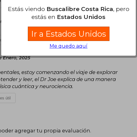
ntrega diferentes ejemplos y los temas los trata
onexión con el lector o lectora. Lo que sí es
Estás viendo
Buscalibre Costa Rica
, pero
 lee debe tener la apertura de querer cambiar
estás en
Estados Unidos
onectarse con uno mismo a través de la
Ir a Estados Unidos
es útil
Me quedo aquí
e Enero, 2025
entales, estoy comenzando el viaje de explorar
entender y leer, el Dr Joe explica de una manera
sica cuántica y neurociencia.
es útil
poder agregar tu propia evaluación
.