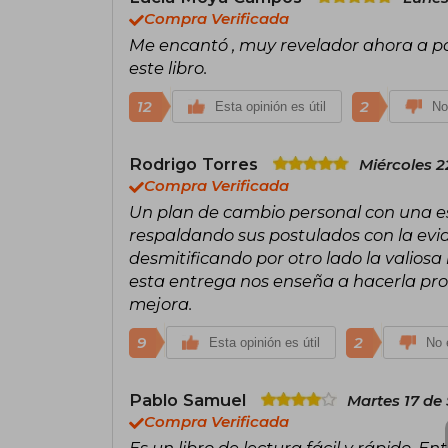
Compra Verificada
Me encantó , muy revelador ahora a p
este libro.
12
2
Esta opinión es útil
No
Rodrigo Torres
Miércoles 2
Compra Verificada
Un plan de cambio personal con una es
respaldando sus postulados con la evi
desmitificando por otro lado la valios
esta entrega nos enseña a hacerla pr
mejora.
9
2
Esta opinión es útil
No e
Pablo Samuel
Martes 17 de
Compra Verificada