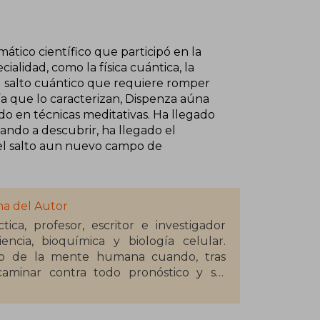
mático científico que participó en la
ialidad, como la física cuántica, la
el salto cuántico que requiere romper
uría que lo caracterizan, Dispenza aúna
o en técnicas meditativas. Ha llegado
ndo a descubrir, ha llegado el
 el salto aun nuevo campo de
na del Autor
ca, profesor, escritor e investigador
encia, bioquímica y biología celular.
to de la mente humana cuando, tras
 caminar contra todo pronóstico y sin
ndo a la gente utilizar los últimos