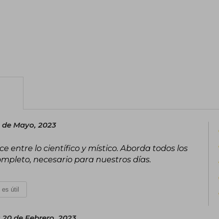
descubrimientos en neurociencia y físic
y feliz. Joe Dispenza, que se dio a cono
documental “¿Y tú qué sabes?”, es auto
“El placebo eres tú”.
8 de Mayo, 2023
ace entre lo científico y místico. Aborda todos los
mpleto, necesario para nuestros días.
 es útil
 20 de Febrero, 2023