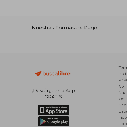
Nuestras Formas de Pago
Tér
Polí
Priv
Cóm
¡Descárgate la App
Nue
GRATIS!
Opin
Seg
List
Ince
Lib