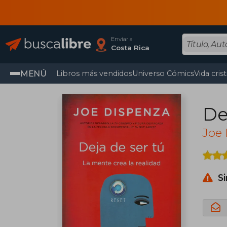
Enviar a
Costa Rica
MENÚ
Libros más vendidos
Universo Cómics
Vida cris
De
Joe
S