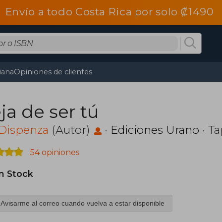
Envío a todo Costa Rica por solo ₡1490
tiana
Opiniones de clientes
ja de ser tú
 Dispenza
(Autor)
·
Ediciones Urano
· T
54 opiniones
in Stock
Avisarme al correo cuando vuelva a estar disponible