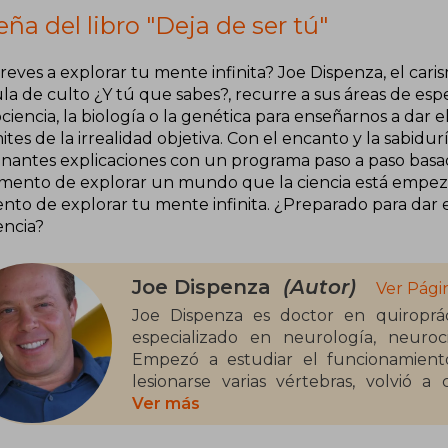
ña del libro "Deja de ser tú"
reves a explorar tu mente infinita? Joe Dispenza, el caris
la de culto ¿Y tú que sabes?, recurre a sus áreas de espec
iencia, la biología o la genética para enseñarnos a dar 
mites de la irrealidad objetiva. Con el encanto y la sabid
onantes explicaciones con un programa paso a paso basad
mento de explorar un mundo que la ciencia está empeza
to de explorar tu mente infinita. ¿Preparado para dar
encia?
Joe Dispenza
(Autor)
Ver Pági
Joe Dispenza es doctor en quiroprácti
especializado en neurología, neuroci
Empezó a estudiar el funcionamien
lesionarse varias vértebras, volvió a
someterse a cirugía.
Ver más
Hoy viaja por todo el mundo enseña