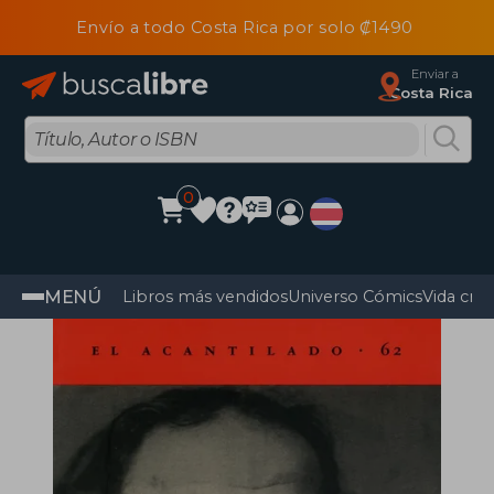
Envío a todo Costa Rica por solo ₡1490
Enviar a
Costa Rica
0
MENÚ
Libros más vendidos
Universo Cómics
Vida cris