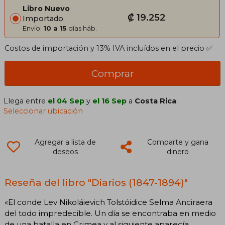
Libro Nuevo
₡ 19.252
Importado
Envío:
10 a 15
días háb.
Costos de importación y 13% IVA incluídos en el precio ✅
Comprar
Llega entre
el 04 Sep
y
el 16 Sep
a
Costa Rica
.
Seleccionar ubicación
Agregar a lista de
Comparte y gana
deseos
dinero
Reseña del libro "Diarios (1847-1894)"
«El conde Lev Nikoláievich Tolstóidice Selma Anciraera
del todo impredecible. Un día se encontraba en medio
de una batalla en Crimea y al siguiente aparecía