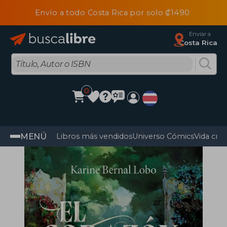
Envío a todo Costa Rica por solo ₡1490
Enviar a
Costa Rica
0
MENÚ
Libros más vendidos
Universo Cómics
Vida cris