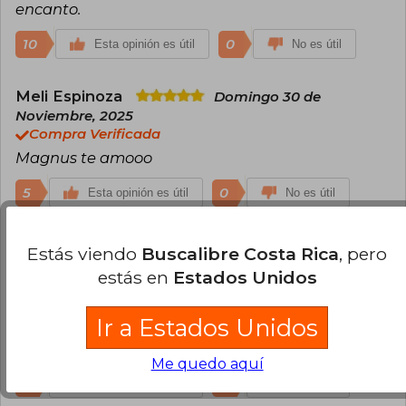
encanto.
10
0
Esta opinión es útil
No es útil
Meli Espinoza
Domingo 30 de
Noviembre, 2025
Compra Verificada
Magnus te amooo
5
0
Esta opinión es útil
No es útil
Veronica Baeza Barria
Jueves 18 de
Estás viendo
Buscalibre Costa Rica
, pero
Diciembre, 2025
estás en
Estados Unidos
Compra Verificada
Me encanta esta autora, espere con muchas
Ir a Estados Unidos
ancias a que estrenaran este libro en físico. valio
la pena mi espera.
Me quedo aquí
2
0
Esta opinión es útil
No es útil