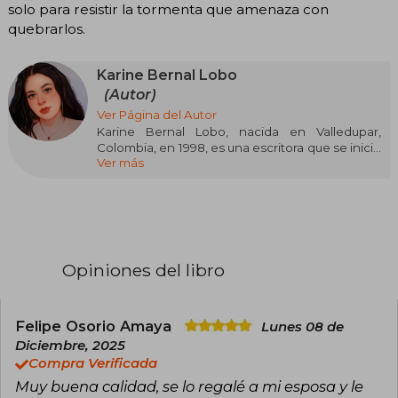
solo para resistir la tormenta que amenaza con
quebrarlos.
Karine Bernal Lobo
(Autor)
Ver Página del Autor
Karine Bernal Lobo, nacida en Valledupar,
Colombia, en 1998, es una escritora que se inició
Ver más
en la plataforma Wattpad en 2019 mientras
estudiaba Psicología. Su pasión por las historias
de monarquías y los mundos de fantasía,
inspirada por los cuentos de los hermanos
Grimm, la llevó a crear la saga "Rey".
Su obra más destacada, "El perfume del rey"
Opiniones del libro
(2023), es una novela romántica que ha
cautivado a millones de lectores. Esta obra,
junto con sus continuaciones, ha consolidado a
Bernal Lobo como una autora prominente en el
Felipe Osorio Amaya
Lunes 08 de
género de la novela romántica con
Diciembre, 2025
ambientación monárquica. Su formación en
Compra Verificada
Psicología ha enriquecido la profundidad y
Muy buena calidad, se lo regalé a mi esposa y le
complejidad de sus personajes.