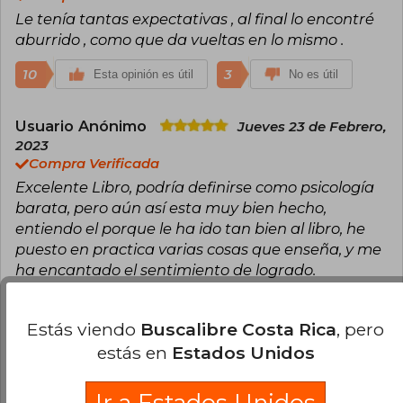
Le tenía tantas expectativas , al final lo encontré
A lo largo de su carrera, Sharma ha publicado
otros best sellers como El club de las 5 de la
aburrido , como que da vueltas en lo mismo .
mañana (2018), El líder que no tenía cargo,
Quién llorará cuando mueras, Guía de grandeza,
10
3
Esta opinión es útil
No es útil
El santo, el surfista y el CEO, y Cartas secretas
del monje que vendió su Ferrari,
consolidándose como referente en hábitos,
Usuario Anónimo
Jueves 23 de Febrero,
disciplina y transformación personal. Sharma ha
2023
vendido más de 20 millones de libros y ha sido
Compra Verificada
distinguido con reconocimientos como el
Golden Gavel Award de Toastmasters
Excelente Libro, podría definirse como psicología
International. Elegido entre los cinco mejores
barata, pero aún así esta muy bien hecho,
expertos en liderazgo global y en el Top 30 de
entiendo el porque le ha ido tan bien al libro, he
Global Gurus Leadership Professionals, su
mensaje ha impactado a líderes, empresarios y
puesto en practica varias cosas que enseña, y me
lectores de todo el mundo.
ha encantado el sentimiento de logrado.
9
4
Esta opinión es útil
No es útil
Estás viendo
Buscalibre Costa Rica
, pero
estás en
Estados Unidos
Cristobal Curkovic Peña
Viernes 03 de
Noviembre, 2023
Compra Verificada
Ir a Estados Unidos