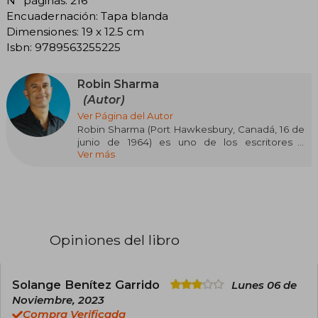
N° páginas: 216
Encuadernación: Tapa blanda
Dimensiones: 19 x 12.5 cm
Isbn: 9789563255225
Robin Sharma
(Autor)
Ver Página del Autor
Robin Sharma (Port Hawkesbury, Canadá, 16 de
junio de 1964) es uno de los escritores y
Ver más
conferencistas más influyentes en liderazgo y
desarrollo personal a nivel mundial. De
ascendencia india, estudió Derecho en la
Schulich School of Law de la Universidad de
Dalhousie y ejerció como abogado hasta los 25
años, cuando decidió abandonar su carrera para
dedicarse por completo a la escritura y la
Opiniones del libro
formación en liderazgo. Su salto a la fama llegó
con El monje que vendió su Ferrari (1997), una
fábula espiritual que se convirtió en un
fenómeno internacional y ha sido traducida a
Solange Benítez Garrido
Lunes 06 de
más de 90 idiomas y dialectos, vendiendo
Noviembre, 2023
millones de ejemplares en más de 75 países.
Compra Verificada