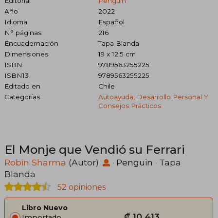
Editorial
Penguin
Año
2022
Idioma
Español
N° páginas
216
Encuadernación
Tapa Blanda
Dimensiones
19 x 12.5 cm
ISBN
9789563255225
ISBN13
9789563255225
Editado en
Chile
Categorías
Autoayuda, Desarrollo Personal Y
Consejos Prácticos
El Monje que Vendió su Ferrari
Robin Sharma
(Autor)
·
Penguin
· Tapa
Blanda
52 opiniones
Libro Nuevo
₡ 10.413
Importado