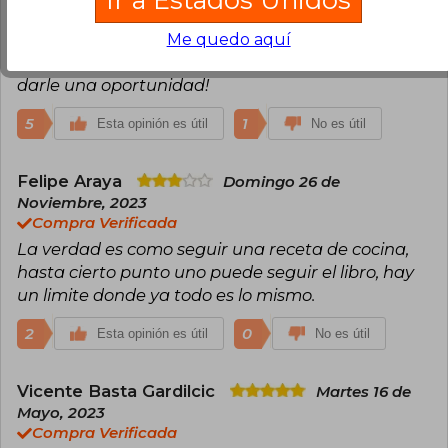
Muy buen libro. Segunda vez que lo compro (esta
vez para regalo). Esta lleno de mensajes y
Me quedo aquí
ejercicios que te dejan reflexionando. Vale la pena
darle una oportunidad!
5
1
Esta opinión es útil
No es útil
Felipe Araya
Domingo 26 de
Noviembre, 2023
Compra Verificada
La verdad es como seguir una receta de cocina,
hasta cierto punto uno puede seguir el libro, hay
un limite donde ya todo es lo mismo.
2
0
Esta opinión es útil
No es útil
Vicente Basta Gardilcic
Martes 16 de
Mayo, 2023
Compra Verificada