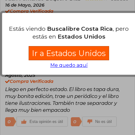
16 de Mayo, 2026
Compra Verificada
Se dañó un poco el cartón que traía durante el
envío pero por lo demás, llegó rapido, en muy
Estás viendo
Buscalibre Costa Rica
, pero
buen estado y además la historia estuvo increíble
estás en
Estados Unidos
sjs
Ir a Estados Unidos
0
0
Esta opinión es útil
No es útil
Me quedo aquí
Maria José Ocampo
Viernes 08 de
Agosto, 2025
Compra Verificada
Llego en perfecto estado. El libro es tapa dura,
muy bonita edición, trae un periódico y el libro
tiene ilustraciones. También trae separador y
llega muy bien empacado
0
0
Esta opinión es útil
No es útil