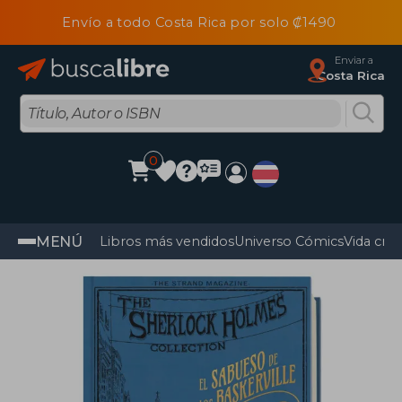
Envío a todo Costa Rica por solo ₡1490
Enviar a
Costa Rica
0
MENÚ
Libros más vendidos
Universo Cómics
Vida cris