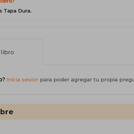
libro?
s Tapa Dura.
libro
o?
Inicia sesión
para poder agregar tu propia preg
ibre