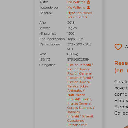
Autor
Mo Willems
Ilustrado por
Mo Willems
Editorial
Hyperion Books
For Children
Año
2018
Idioma
Inglés
N° páginas
1600
Encuadernación
Tapa Dura
Dimensiones
37.3 x 27.9 x 28.2
A
cm
Peso
8.08 kg.
ISBN13
9781368021319
Rese
Categorías
Ficción Infantil /
(en I
Ficción Juvenil:
Ficción General
Ficción Infantil /
Gerald
Ficción Juvenil:
Relatos Sobre
have t
Animales Y
comple
Naturaleza
Infantil/juvenil,
Eleph
Interés General:
Elepha
Cerdos, Puercos Y
Jabalíes
Collec
Infantil / Juvenil,
Cuestiones
Personales Y