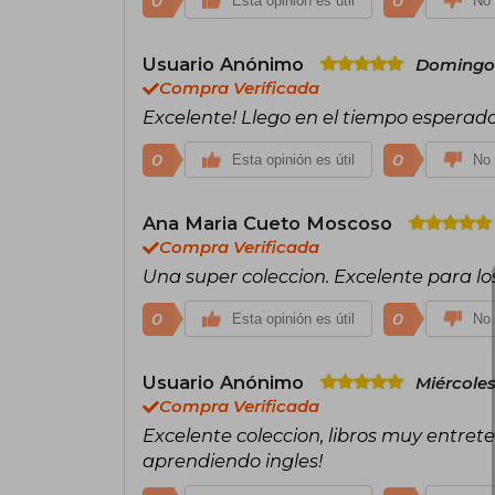
0
0
Esta opinión es útil
No 
Usuario Anónimo
Domingo 
Compra Verificada
Excelente! Llego en el tiempo esperado
0
0
Esta opinión es útil
No 
Ana Maria Cueto Moscoso
Compra Verificada
Una super coleccion. Excelente para l
0
0
Esta opinión es útil
No 
Usuario Anónimo
Miércole
Compra Verificada
Excelente coleccion, libros muy entrete
aprendiendo ingles!