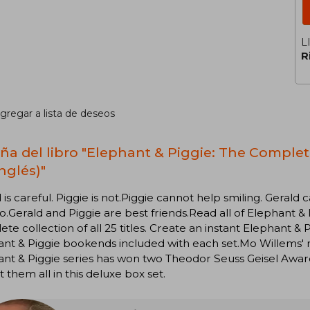
L
R
gregar a lista de deseos
ña del libro "Elephant & Piggie: The Comple
nglés)"
 is careful. Piggie is not.Piggie cannot help smiling. Gerald
o.Gerald and Piggie are best friends.Read all of Elephant &
te collection of all 25 titles. Create an instant Elephant & P
ant & Piggie bookends included with each set.Mo Willems'
nt & Piggie series has won two Theodor Seuss Geisel Awar
t them all in this deluxe box set.