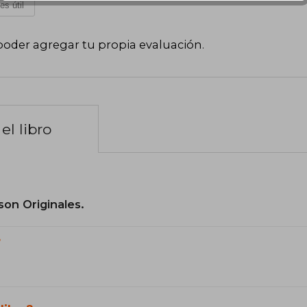
es útil
poder agregar tu propia evaluación
.
el libro
son Originales.
?