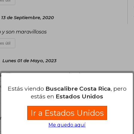
es útil
13 de Septiembre, 2020
 y son maravillosos
es útil
Lunes 01 de Mayo, 2023
os niños que estan empezando a leer
es útil
Estás viendo
Buscalibre Costa Rica
, pero
estás en
Estados Unidos
s 28 de Mayo, 2025
Ir a Estados Unidos
nidos y de facil lectura para niños que estan
Me quedo aquí