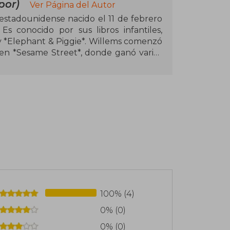
por)
Ver Página del Autor
 estadounidense nacido el 11 de febrero
s conocido por sus libros infantiles,
y *Elephant & Piggie*. Willems comenzó
en *Sesame Street*, donde ganó varios
n es simple y expresivo, lo que le ha
los niños. Sus libros, como *Don't Let
ted to a Party!*, han sido aclamados por
llems ha recibido numerosos premios,
bajo ha tenido un gran impacto en la
100% (4)
0% (0)
0% (0)