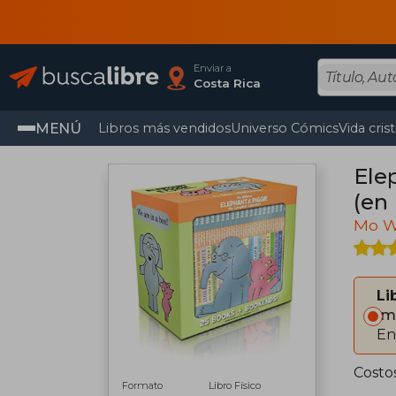
Enviar a
Costa Rica
MENÚ
Libros más vendidos
Universo Cómics
Vida cris
Ele
(en 
Mo W
Li
Im
En
Costos
Formato
Libro Físico