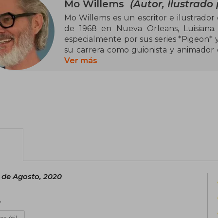
Mo Willems
(Autor, Ilustrado 
Mo Willems es un escritor e ilustrador
de 1968 en Nueva Orleans, Luisiana. E
especialmente por sus series *Pigeon* 
su carrera como guionista y animador 
premios Emmy. Su estilo de ilustració
Ver más
permitido conectar profundamente con 
the Pigeon Drive the Bus!* y *I Am Invi
su humor y accesibilidad. Además, Wi
incluidos el Caldecott Honor. Su tra
literatura infantil contemporánea.
 de Agosto, 2020
.