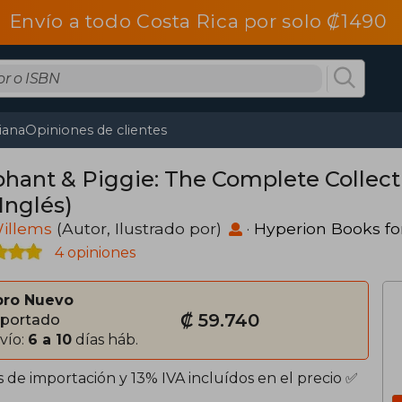
Envío a todo Costa Rica por solo ₡1490
tiana
Opiniones de clientes
phant & Piggie: The Complete Collec
Inglés)
illems
(Autor, Ilustrado por)
·
Hyperion Books fo
4 opiniones
bro Nuevo
₡ 59.740
portado
vío:
6 a 10
días háb.
 de importación y 13% IVA incluídos en el precio ✅