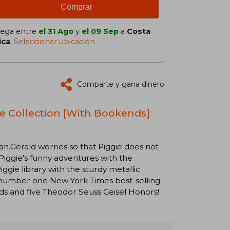
Comprar
lega entre
el 31 Ago
y
el 09 Sep
a
Costa
ica
.
Seleccionar ubicación
Comparte y gana dinero
te Collection [With Bookends]
 can.Gerald worries so that Piggie does not
 Piggie's funny adventures with the
iggie library with the sturdy metallic
 number one New York Times best-selling
ds and five Theodor Seuss Geisel Honors!