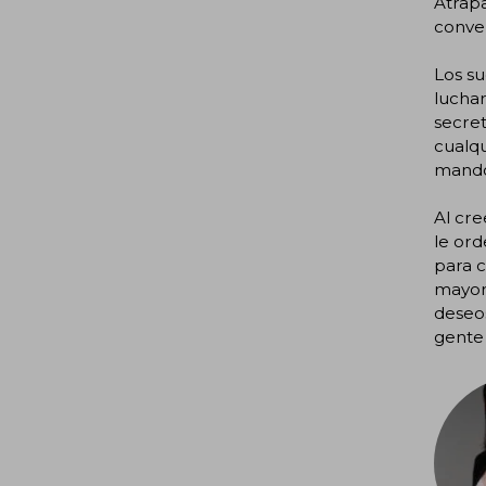
Atrap
conver
Los su
luchar
secret
cualqu
mando 
Al cre
le or
para c
mayor 
deseos
gente 