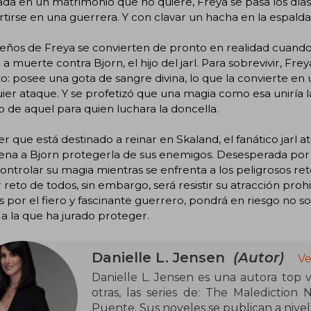
ada en un matrimonio que no quiere, Freya se pasa los dí
tirse en una guerrera. Y con clavar un hacha en la espalda
eños de Freya se convierten de pronto en realidad cuando s
 a muerte contra Bjorn, el hijo del jarl. Para sobrevivir, Fr
o: posee una gota de sangre divina, lo que la convierte e
ier ataque. Y se profetizó que una magia como esa uniría l
de aquel para quien luchara la doncella.
er que está destinado a reinar en Skaland, el fanático jarl
dena a Bjorn protegerla de sus enemigos. Desesperada por
ontrolar su magia mientras se enfrenta a los peligrosos ret
reto de todos, sin embargo, será resistir su atracción proh
 por el fiero y fascinante guerrero, pondrá en riesgo no sol
a la que ha jurado proteger.
Danielle L. Jensen
(Autor)
Ve
Danielle L. Jensen es una autora top ventas del 
otras, las series de: The Malediction
Puente. Sus noveles se publican a nivel