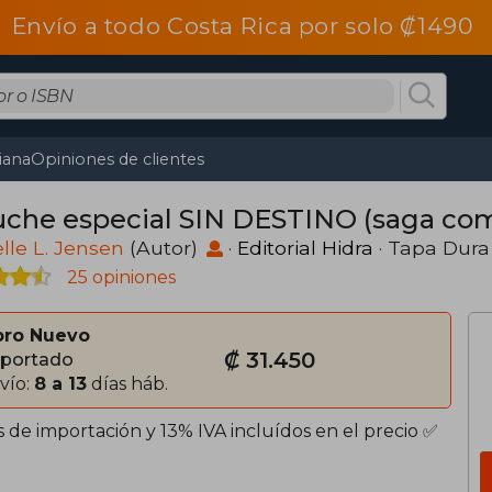
Envío a todo Costa Rica por solo ₡1490
tiana
Opiniones de clientes
uche especial SIN DESTINO (saga co
lle L. Jensen
(Autor)
·
Editorial Hidra
· Tapa Dura
25 opiniones
bro Nuevo
₡ 31.450
portado
vío:
8 a 13
días háb.
 de importación y 13% IVA incluídos en el precio ✅