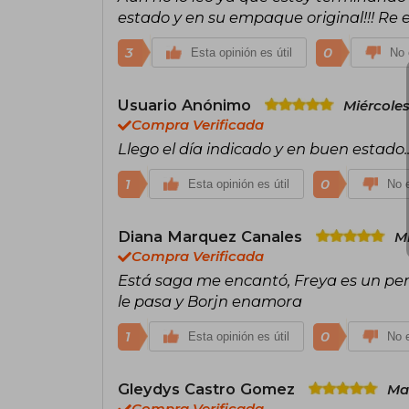
estado y en su empaque original!!! Re
3
0
Esta opinión es útil
No 
Usuario Anónimo
Miércoles
Compra Verificada
Llego el día indicado y en buen estado
1
0
Esta opinión es útil
No e
Diana Marquez Canales
Mi
Compra Verificada
Está saga me encantó, Freya es un per
le pasa y Borjn enamora
1
0
Esta opinión es útil
No e
Gleydys Castro Gomez
Ma
Compra Verificada