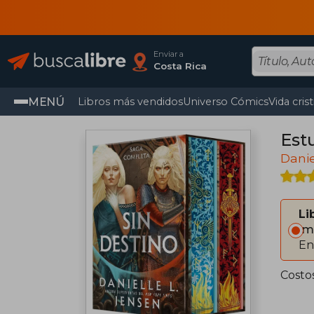
Enviar a
Costa Rica
MENÚ
Libros más vendidos
Universo Cómics
Vida cris
Est
Danie
Li
Im
En
Costos