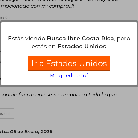
 emocionada con mi compra!!!!
es útil
 22 de Abril, 2026
Estás viendo
Buscalibre Costa Rica
, pero
estás en
Estados Unidos
... Recomiendo la saga ✨
Ir a Estados Unidos
s útil
Me quedo aquí
ércoles 11 de Febrero, 2026
sonaje fuerte que se recompone a todo lo que
s útil
rtes 06 de Enero, 2026