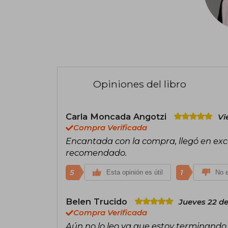
Opiniones del libro
Carla Moncada Angotzi
Vi
Compra Verificada
Encantada con la compra, llegó en exce
recomendado.
5
1
Esta opinión es útil
No e
Belen Trucido
Jueves 22 de
Compra Verificada
Aún no lo leo ya que estoy terminand