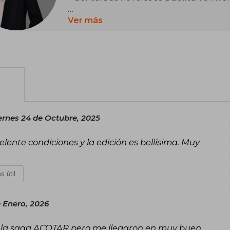
Vive con su familia en Calgary, Alberta.
Ver más
ernes 24 de Octubre, 2025
lente condiciones y la edición es bellísima. Muy
s útil
 Enero, 2026
o la saga ACOTAR pero me llegaron en muy buen