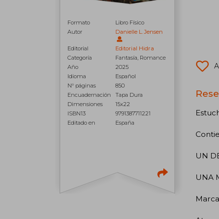
Formato
Libro Físico
Autor
Danielle L. Jensen
Editorial
Editorial Hidra
Categoría
Fantasía, Romance
A
Año
2025
Idioma
Español
N° páginas
850
Rese
Encuadernación
Tapa Dura
Dimensiones
15x22
Estuc
ISBN13
9791387711221
Editado en
España
Conti
UN DE
UNA M
Marca