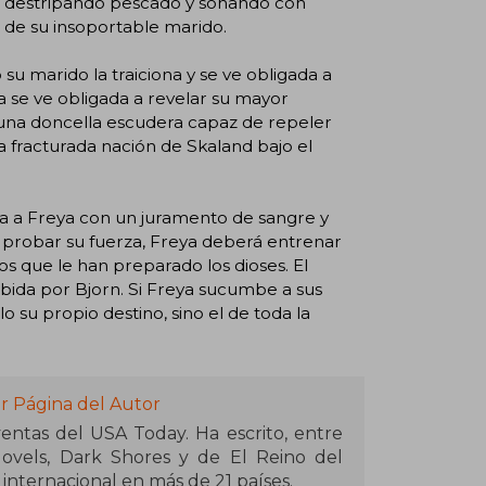
as destripando pescado y soñando con
 de su insoportable marido.
u marido la traiciona y se ve obligada a
eya se ve obligada a revelar su mayor
n una doncella escudera capaz de repeler
a fracturada nación de Skaland bajo el
 ata a Freya con un juramento de sangre y
 probar su fuerza, Freya deberá entrenar
os que le han preparado los dioses. El
ibida por Bjorn. Si Freya sucumbe a sus
o su propio destino, sino el de toda la
r Página del Autor
USA Today. Ha escrito, entre
 Novels, Dark Shores y de El Reino del
 internacional en más de 21 países.