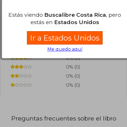
Los Ángeles.
Opiniones del libro
Estás viendo
Buscalibre Costa Rica
, pero
estás en
Estados Unidos
¿Leíste este libro?
Inicia sesión
para poder
agregar tu propia evaluación
.
Ir a Estados Unidos
0% (0)
Me quedo aquí
0% (0)
0% (0)
0% (0)
0% (0)
Preguntas frecuentes sobre el libro