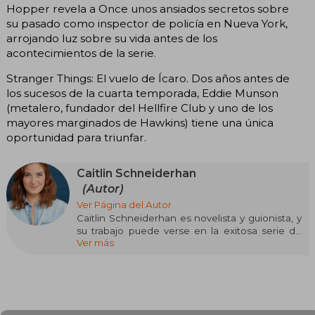
Hopper revela a Once unos ansiados secretos sobre
su pasado como inspector de policía en Nueva York,
arrojando luz sobre su vida antes de los
acontecimientos de la serie.
Stranger Things: El vuelo de Ícaro. Dos años antes de
los sucesos de la cuarta temporada, Eddie Munson
(metalero, fundador del Hellfire Club y uno de los
mayores marginados de Hawkins) tiene una única
oportunidad para triunfar.
Caitlin Schneiderhan
(Autor)
Ver Página del Autor
Caitlin Schneiderhan es novelista y guionista, y
su trabajo puede verse en la exitosa serie de
Ver más
Netflix Stranger Things. Su amor por la fantasía
nació a los trece años, cuando descubrió las
novelas de Terry Pratchett, y desde entonces
cultiva una profunda afinidad por las historias
ingeniosas y llenas de imaginación. Originaria
de Silver Spring, Maryland, actualmente vive en