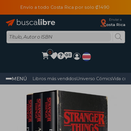
Envío a todo Costa Rica por solo ₡1490
Enviar a
Costa Rica
0
MENÚ
Libros más vendidos
Universo Cómics
Vida cris