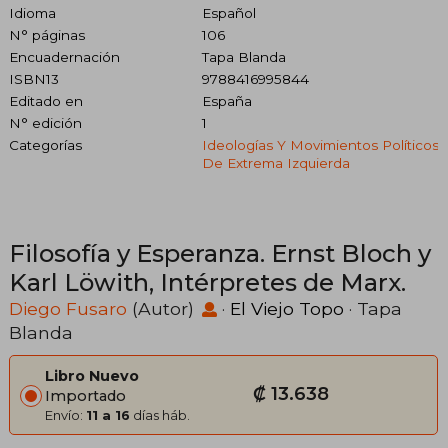
Idioma
Español
N° páginas
106
Encuadernación
Tapa Blanda
ISBN13
9788416995844
Editado en
España
N° edición
1
Categorías
Ideologías Y Movimientos Políticos
De Extrema Izquierda
Filosofía y Esperanza. Ernst Bloch y
Karl Löwith, Intérpretes de Marx.
Diego Fusaro
(Autor)
·
El Viejo Topo
· Tapa
Blanda
Libro Nuevo
₡ 13.638
Importado
Envío:
11 a 16
días háb.