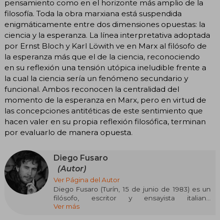
pensamiento como en el horizonte más amplio de la
filosofía. Toda la obra marxiana está suspendida
enigmáticamente entre dos dimensiones opuestas: la
ciencia y la esperanza. La línea interpretativa adoptada
por Ernst Bloch y Karl Löwith ve en Marx al filósofo de
la esperanza más que el de la ciencia, reconociendo
en su reflexión una tensión utópica ineludible frente a
la cual la ciencia sería un fenómeno secundario y
funcional. Ambos reconocen la centralidad del
momento de la esperanza en Marx, pero en virtud de
las concepciones antitéticas de este sentimiento que
hacen valer en su propia reflexión filosófica, terminan
por evaluarlo de manera opuesta.
Diego Fusaro
(Autor)
Ver Página del Autor
Diego Fusaro (Turín, 15 de junio de 1983) es un
filósofo, escritor y ensayista italiano
Ver más
especializado en Filosofía de la Historia e
Historia de la Filosofía. Estudió en el Liceo