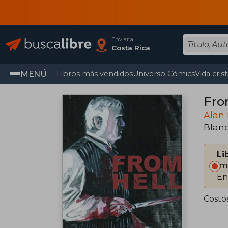
Enviar a
Costa Rica
MENÚ
Libros más vendidos
Universo Cómics
Vida cris
Fro
Alan
Blan
Li
Im
En
Costos