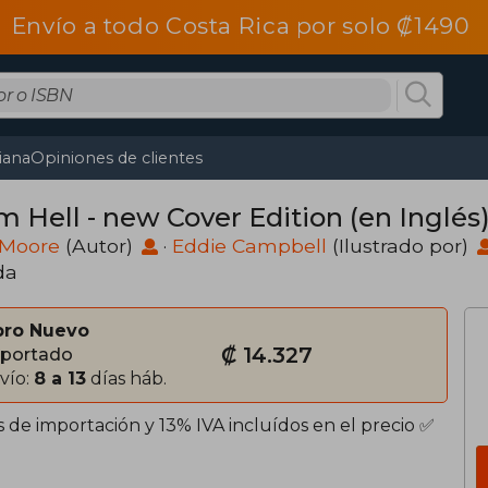
Envío a todo Costa Rica por solo ₡1490
tiana
Opiniones de clientes
m Hell - new Cover Edition (en Inglés
 Moore
(Autor)
·
Eddie Campbell
(Ilustrado por)
da
bro Nuevo
₡ 14.327
portado
vío:
8 a 13
días háb.
 de importación y 13% IVA incluídos en el precio ✅