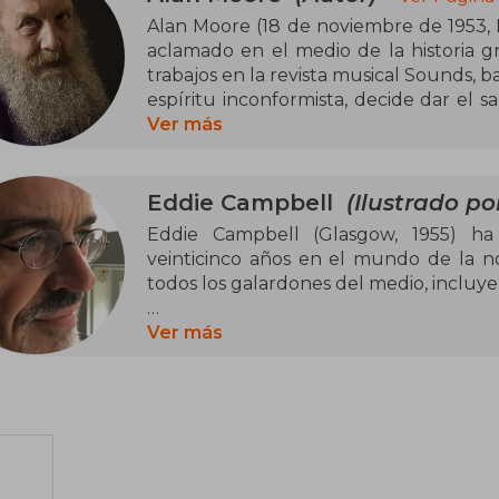
Alan Moore (18 de noviembre de 1953, 
aclamado en el medio de la historia gr
trabajos en la revista musical Sounds, b
espíritu inconformista, decide dar el 
crea Ro-Jaws Robo Tales y Abelard Snaz
Ver más
Marvel Comics Uk Dr. Who Weeklu.
Con este bagaje, crea obras como
Eddie Campbell
(Ilustrado po
THING y MIRACLEMAN que le valdrían 
Eddie Campbell (Glasgow, 1955) h
cerebro detrás de la línea America's
veinticinco años en el mundo de la no
producido (junto con muchos ilu
todos los galardones del medio, incluye
CABALLEROS EXTRAORDINARIO
TOMORROW STORIES y TOP TEN. C
Junto a Alan Moore creó la célebre obr
Ver más
importantes del medio desde princi
que posteriormente sería adaptada al ci
influido en toda una generación de cre
2012) y Serpientes y escaleras (Astiberri,
inspirando a una audiencia cada vez ma
Entre la multitud de sus trabajos en soli
cinco volúmenes por Astiberri , y su
(Astiberri, 2010), publicada en dos vólu