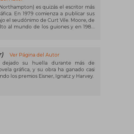
Northampton) es quizás el escritor más
áfica. En 1979 comienza a publicar sus
ajo el seudónimo de Curt Vile. Moore, de
salto al mundo de los guiones y en 1980
z, además de contribuir en la serie de
 WATCHMEN, V FOR VENDETTA, SWAMP
r)
Ver Página del Autor
numerosos galardones. También es el
a dejado su huella durante más de
 Best Comics, a través de la cual ha
vela gráfica, y su obra ha ganado casi
stradores talentosos) LA LIGA DE
ndo los premios Eisner, Ignatz y Harvey.
S, PROMETHEA, TOM STRONG,
omo uno de los innovadores más
a From Hell (Planeta DeAgostini, 2001),
pios de la década de 1980, Moore ha
ne, así como El amnios natal (Astiberri,
adores de cómics, y su trabajo continúa
 2012).
yor.
tario, destacan la serie Baco, editada en
 monumental obra autobiográfica, Alec
menes: Alec 1. Cómo ser artista y Alec 2.