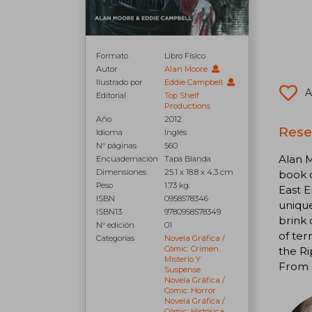
Formato
Libro Físico
Autor
Alan Moore
Ilustrado por
Eddie Campbell
A
Editorial
Top Shelf
Productions
Año
2012
Rese
Idioma
Inglés
N° páginas
560
Alan 
Encuadernación
Tapa Blanda
Dimensiones
25.1 x 18.8 x 4.3 cm
book o
Peso
1.73 kg.
East E
ISBN
0958578346
unique
ISBN13
9780958578349
brink 
N° edición
01
of ter
Categorías
Novela Gráfica /
Cómic: Crimen,
the Ri
Misterio Y
From H
Suspense
Novela Gráfica /
Cómic: Horror
Novela Gráfica /
Cómic: Histórica