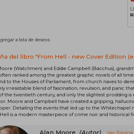
L
R
gregar a lista de deseos
ña del libro "From Hell - new Cover Edition (e
Moore (Watchmen) and Eddie Campbell (Bacchus), grandma
ften ranked among the greatest graphic novels of all time:
nd to the Houses of Parliament, from church naves to dens o
ly irresistable blend of fascination, revulsion, and panic tha
of the twentieth century, and only the slightest prodding i
ror. Moore and Campbell have created a gripping, hallucina
pper. Detailing the events that led up to the Whitechapel
ell is a modern masterpiece of crime noir and historical fi
Alan Moore
(Autor)
Ver Página