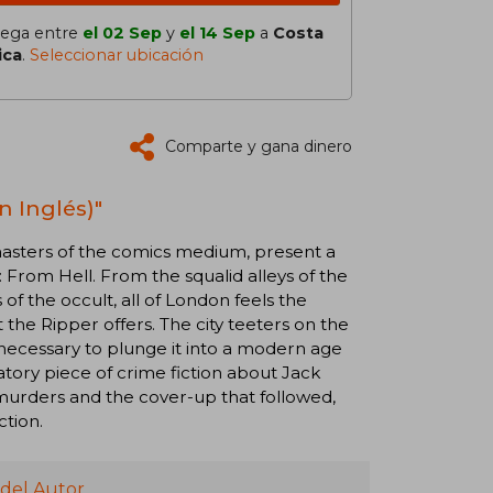
lega entre
el 02 Sep
y
el 14 Sep
a
Costa
ica
.
Seleccionar ubicación
Comparte y gana dinero
n Inglés)"
sters of the comics medium, present a
 From Hell. From the squalid alleys of the
f the occult, all of London feels the
t the Ripper offers. The city teeters on the
s necessary to plunge it into a modern age
tory piece of crime fiction about Jack
 murders and the cover-up that followed,
ction.
 del Autor