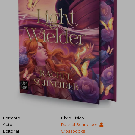
Formato
Libro Físico
Autor
Rachel Schneider
Editorial
Crossbooks