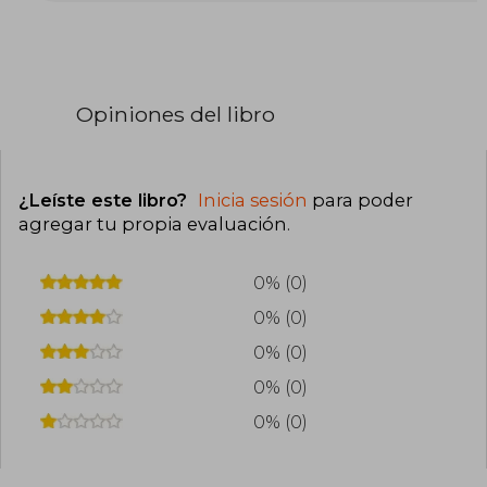
incluye mundos de fantasía, sorpresas
emocionantes y romances complejos con un
toque de pasión. Cuando no está escribiendo
sus fantasías, la puedes encontrar en un partido
de hockey o disfrutando de un baño de
burbujas con un buen libro.
Opiniones del libro
¿Leíste este libro?
Inicia sesión
para poder
agregar tu propia evaluación
.
0% (0)
0% (0)
0% (0)
0% (0)
0% (0)