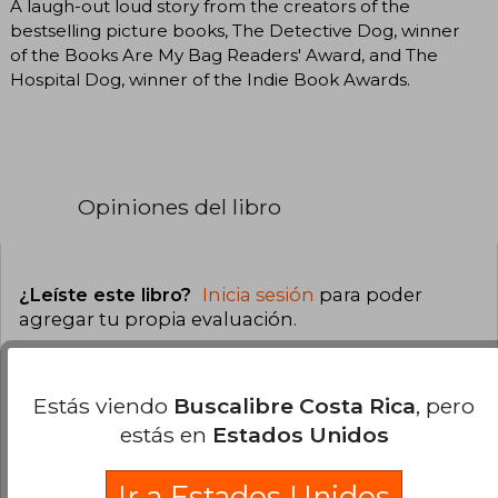
A laugh-out loud story from the creators of the
bestselling picture books, The Detective Dog, winner
of the Books Are My Bag Readers' Award, and The
Hospital Dog, winner of the Indie Book Awards.
Opiniones del libro
¿Leíste este libro?
Inicia sesión
para poder
agregar tu propia evaluación
.
0% (0)
Estás viendo
Buscalibre Costa Rica
, pero
0% (0)
estás en
Estados Unidos
0% (0)
0% (0)
Ir a Estados Unidos