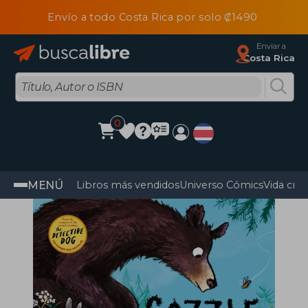
Envío a todo Costa Rica por solo ₡1490
Enviar a
Costa Rica
0
MENÚ
Libros más vendidos
Universo Cómics
Vida cris