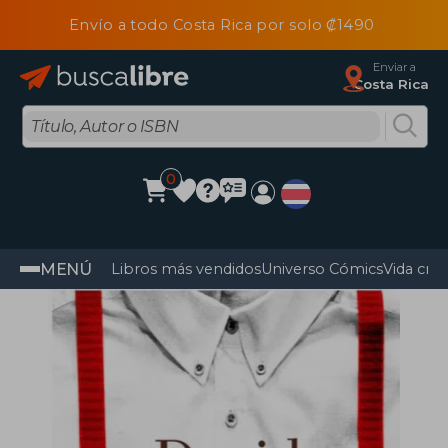
Envío a todo Costa Rica por solo ₡1490
Enviar a
Costa Rica
0
MENÚ
Libros más vendidos
Universo Cómics
Vida cris