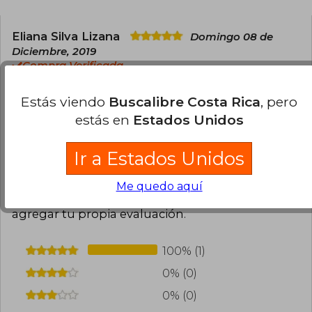
Eliana Silva Lizana
Domingo 08 de
Diciembre, 2019
Compra Verificada
EXCELENTE- LO HE RECOMENDADO A MIS
AMISTADES.ES UN REGISTRO DE É.POCA ,DE
Estás viendo
Buscalibre Costa Rica
, pero
DESESPERACIÓN-, DE ANGUSTIA Y TAMBIÉN DE
estás en
Estados Unidos
AMO,R, SUPERACIÓN.
Ir a Estados Unidos
1
0
Esta opinión es útil
No es útil
Me quedo aquí
¿Leíste este libro?
Inicia sesión
para poder
agregar tu propia evaluación
.
100% (1)
0% (0)
0% (0)