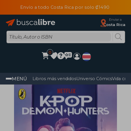
Envío a todo Costa Rica por solo ₡1490
Enviar a
Costa Rica
0
MENÚ
Libros más vendidos
Universo Cómics
Vida cris