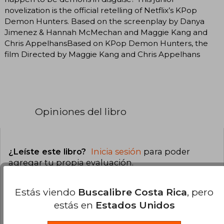
novelization is the official retelling of Netflix’s KPop
Demon Hunters. Based on the screenplay by Danya
Jimenez & Hannah McMechan and Maggie Kang and
Chris AppelhansBased on KPop Demon Hunters, the
film Directed by Maggie Kang and Chris Appelhans
Opiniones del libro
¿Leíste este libro?
Inicia sesión
para poder
agregar tu propia evaluación
.
0% (0)
Estás viendo
Buscalibre Costa Rica
, pero
estás en
Estados Unidos
0% (0)
0% (0)