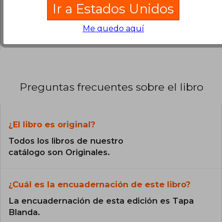
Ir a Estados Unidos
0% (0)
Me quedo aquí
0% (0)
Preguntas frecuentes sobre el libro
¿El libro es original?
Todos los libros de nuestro
catálogo son Originales.
¿Cuál es la encuadernación de este libro?
La encuadernación de esta edición es Tapa
Blanda.