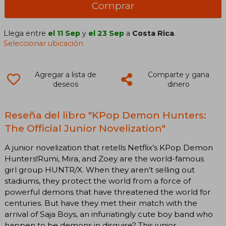
Comprar
Llega entre
el 11 Sep
y
el 23 Sep
a
Costa Rica
.
Seleccionar ubicación
Agregar a lista de
Comparte y gana
deseos
dinero
Reseña del libro "KPop Demon Hunters:
The Official Junior Novelization"
A junior novelization that retells Netflix’s KPop Demon
Hunters!Rumi, Mira, and Zoey are the world-famous
girl group HUNTR/X. When they aren’t selling out
stadiums, they protect the world from a force of
powerful demons that have threatened the world for
centuries. But have they met their match with the
arrival of Saja Boys, an infuriatingly cute boy band who
happen to be demons in disguise? This junior