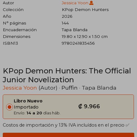
Autor
Jessica Yoon
Colección
KPop Demon Hunters
Año
2026
N° páginas
144
Encuadernación
Tapa Blanda
Dimensiones
19.80 x 12.90 x 1.50 cm
ISBN13
9780241835456
KPop Demon Hunters: The Official
Junior Novelization
Jessica Yoon
(Autor) ·
Puffin
· Tapa Blanda
Libro Nuevo
₡ 9.966
Importado
Envío:
14 a 20
días háb.
Costos de importación y 13% IVA incluídos en el precio ✅