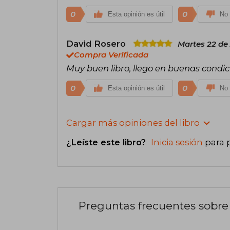
0
0
Esta opinión es útil
No 
David Rosero
Martes 22 de
Compra Verificada
Muy buen libro, llego en buenas condi
0
0
Esta opinión es útil
No 
Cargar más opiniones del libro
¿Leíste este libro?
Inicia sesión
para 
Preguntas frecuentes sobre 