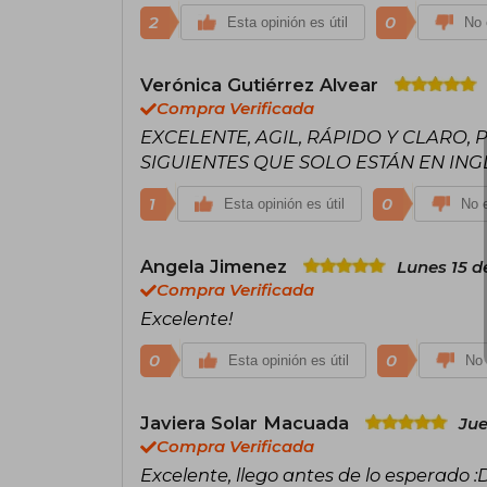
2
0
Esta opinión es útil
No 
Verónica Gutiérrez Alvear
Compra Verificada
EXCELENTE, AGIL, RÁPIDO Y CLARO,
SIGUIENTES QUE SOLO ESTÁN EN ING
1
0
Esta opinión es útil
No e
Angela Jimenez
Lunes 15 d
Compra Verificada
Excelente!
0
0
Esta opinión es útil
No 
Javiera Solar Macuada
Jue
Compra Verificada
Excelente, llego antes de lo esperado 