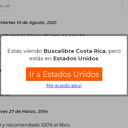
es útil
Martes 10 de Agosto, 2021
 POR FAVOR TRADUZCAN LAS SAGAS
LES
Estás viendo
Buscalibre Costa Rica
, pero
s útil
estás en
Estados Unidos
e Enero, 2024
Ir a Estados Unidos
Me quedo aquí
es útil
ves 27 de Marzo, 2014
:D y recomendado 100% el libro.