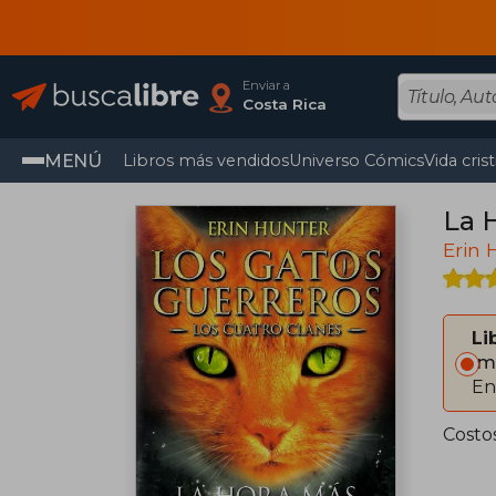
Enviar a
Costa Rica
MENÚ
Libros más vendidos
Universo Cómics
Vida cris
La 
Erin 
Li
Im
En
Costos