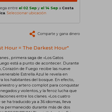
lega entre
el 02 Sep
y
el 14 Sep
a
Costa
ica
.
Seleccionar ubicación
Comparte y gana dinero
st Hour = The Darkest Hour"
lanes , primera saga de «Los Gatos
e Fuego está a punto de acontecer. Durante
o, Corazón de Fuego recibe las nueve
 venerable Estrella Azul le revela en
a los habitantes del bosque. En efecto,
 siniestro y artero complot para conquistar
negados y violentos, y la feroz lucha que
laciones entre los clanes. «Los cuatro
se ha traducido ya a 36 idiomas, lleva
 ha permanecido durante más de dos