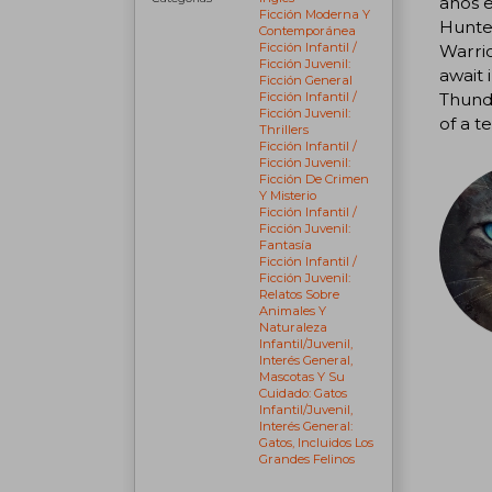
años 
Ficción Moderna Y
Hunter
Contemporánea
Ficción Infantil /
Warrio
Ficción Juvenil:
await 
Ficción General
Ficción Infantil /
Thunde
Ficción Juvenil:
of a t
Thrillers
Ficción Infantil /
Ficción Juvenil:
Ficción De Crimen
Y Misterio
Ficción Infantil /
Ficción Juvenil:
Fantasía
Ficción Infantil /
Ficción Juvenil:
Relatos Sobre
Animales Y
Naturaleza
Infantil/juvenil,
Interés General,
Mascotas Y Su
Cuidado: Gatos
Infantil/juvenil,
Interés General:
Gatos, Incluidos Los
Grandes Felinos