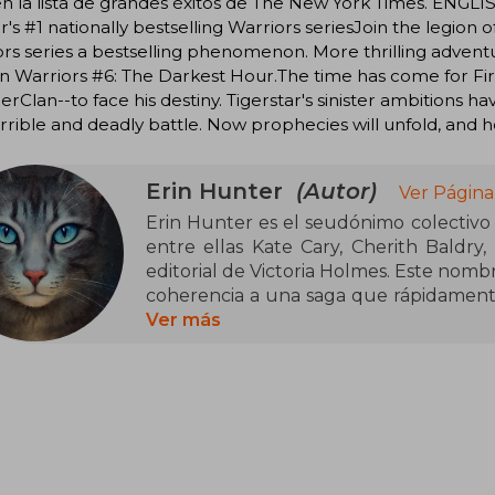
en la lista de grandes éxitos de The New York Times. ENGL
's #1 nationally bestselling Warriors seriesJoin the legion
rs series a bestselling phenomenon. More thrilling adventur
in Warriors #6: The Darkest Hour.The time has come for Fir
rClan--to face his destiny. Tigerstar's sinister ambitions h
errible and deadly battle. Now prophecies will unfold, and hero
Erin Hunter
(Autor)
Ver Página
Erin Hunter es el seudónimo colectivo ut
entre ellas Kate Cary, Cherith Baldry,
editorial de Victoria Holmes. Este nomb
coherencia a una saga que rápidamente
el mundo, gracias a su universo rico en
Ver más
batallas por la supervivencia. La ma
sinónimo de aventuras literarias cargad
Su obra más emblemática es Los Gatos
notable éxito internacional y que se ha
narración ágil y un trasfondo cargado d
el sentido de comunidad, los libros