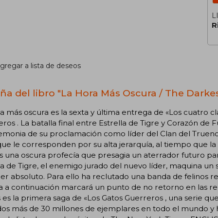
L
R
gregar a lista de deseos
ña del libro "La Hora Más Oscura / The Darke
a más oscura es la sexta y última entrega de «Los cuatro c
ros . La batalla final entre Estrella de Tigre y Corazón d
emonia de su proclamación como líder del Clan del Truen
que le corresponden por su alta jerarquía, al tiempo que la
s una oscura profecía que presagia un aterrador futuro par
la de Tigre, el enemigo jurado del nuevo líder, maquina un
er absoluto. Para ello ha reclutado una banda de felinos re
ra a continuación marcará un punto de no retorno en las re
 es la primera saga de «Los Gatos Guerreros , una serie que 
dos más de 30 millones de ejemplares en todo el mundo y