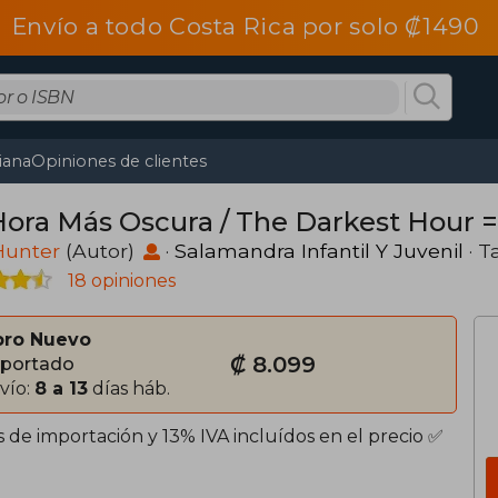
Envío a todo Costa Rica por solo ₡1490
tiana
Opiniones de clientes
Hora Más Oscura / The Darkest Hour 
Hunter
(Autor)
·
Salamandra Infantil Y Juvenil
· T
18 opiniones
bro Nuevo
₡ 8.099
portado
vío:
8 a 13
días háb.
 de importación y 13% IVA incluídos en el precio ✅