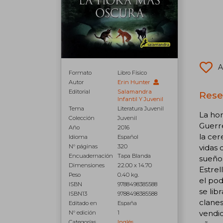
A
Formato
Libro Físico
Autor
Erin Hunter
Editorial
Salamandra
Rese
Infantil Y Juvenil
Tema
Literatura Juvenil
La hor
Colección
Juvenil
Guerre
Año
2016
la cer
Idioma
Español
N° páginas
320
vidas 
Encuadernación
Tapa Blanda
sueño
Dimensiones
22.00 x 14.70
Estrel
Peso
0.40 kg.
el pod
ISBN
9788498385588
se lib
ISBN13
9788498385588
clanes
Editado en
España
vendi
N° edición
1
Categorías
Inglés