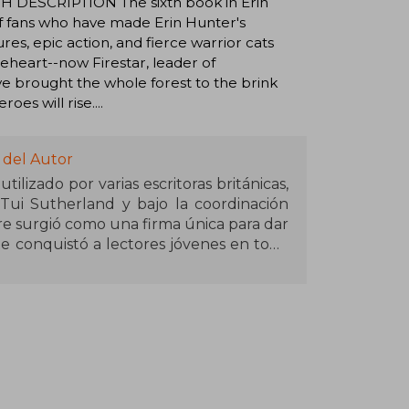
ISH DESCRIPTION The sixth book in Erin
 of fans who have made Erin Hunter's
es, epic action, and fierce warrior cats
eheart--now Firestar, leader of
ave brought the whole forest to the brink
es will rise....
 del Autor
ilizado por varias escritoras británicas,
 Tui Sutherland y bajo la coordinación
re surgió como una firma única para dar
 conquistó a lectores jóvenes en todo
 personajes felinos, códigos de honor y
rca “Erin Hunter” se ha convertido en
as de emoción y lealtad.
 Guerreros, serie que ha alcanzado un
 traducido a múltiples idiomas. Con una
e valores como la amistad, la valentía y
 han consolidado a Erin Hunter como