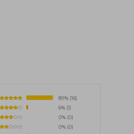
uvenil de fantasía animal.
89% (16)
6% (1)
0% (0)
0% (0)