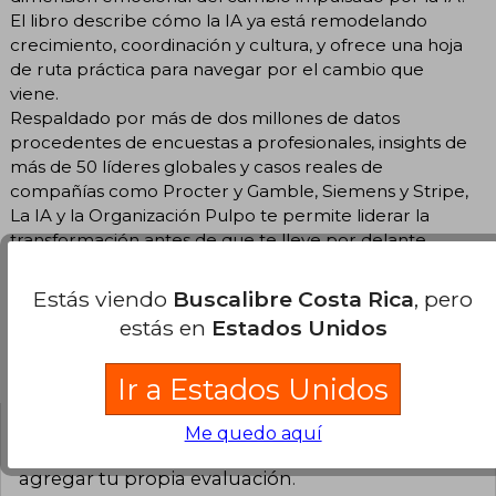
El libro describe cómo la IA ya está remodelando
crecimiento, coordinación y cultura, y ofrece una hoja
de ruta práctica para navegar por el cambio que
viene.
Respaldado por más de dos millones de datos
procedentes de encuestas a profesionales, insights de
más de 50 líderes globales y casos reales de
compañías como Procter y Gamble, Siemens y Stripe,
La IA y la Organización Pulpo te permite liderar la
transformación antes de que te lleve por delante.
Estás viendo
Buscalibre Costa Rica
, pero
estás en
Estados Unidos
Opiniones del libro
Ir a Estados Unidos
Me quedo aquí
¿Leíste este libro?
Inicia sesión
para poder
agregar tu propia evaluación
.