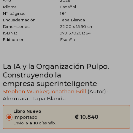
Año
2026
Idioma
Español
N° páginas
184
Encuadernación
Tapa Blanda
Dimensiones
22.00 x 15.50 cm
ISBN13
9791370201364
Editado en
España
La IA y la Organización Pulpo.
Construyendo la
empresa superinteligente
Stephen Wunker;Jonathan Brill
(Autor) ·
Almuzara
· Tapa Blanda
Libro Nuevo
₡ 10.840
Importado
Envío:
6 a 10
días háb.