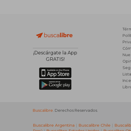
Tér
Polí
Priv
Cóm
¡Descárgate la App
Nue
GRATIS!
Opin
Seg
List
Ince
Lib
Buscalibre
. Derechos Reservados.
Buscalibre Argentina
|
Buscalibre Chile
|
Buscali
Perú
|
Buscalibre Estados Unidos
|
Buscalibre Ot