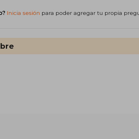
o?
Inicia sesión
para poder agregar tu propia preg
ibre