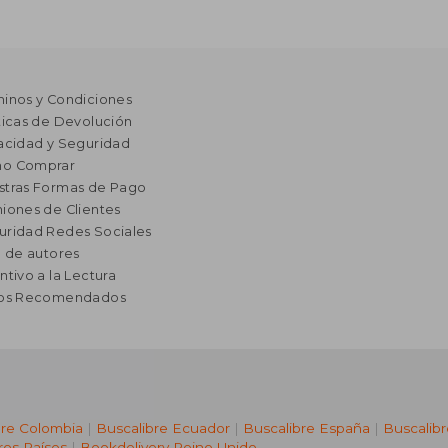
minos y Condiciones
ticas de Devolución
acidad y Seguridad
o Comprar
stras Formas de Pago
iones de Clientes
uridad Redes Sociales
a de autores
ntivo a la Lectura
ros Recomendados
bre Colombia
|
Buscalibre Ecuador
|
Buscalibre España
|
Buscalib
ros Países
|
Bookdelivery Reino Unido