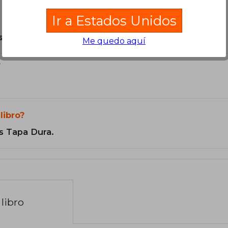
Ir a Estados Unidos
son Originales.
Me quedo aquí
?
libro?
s Tapa Dura.
libro