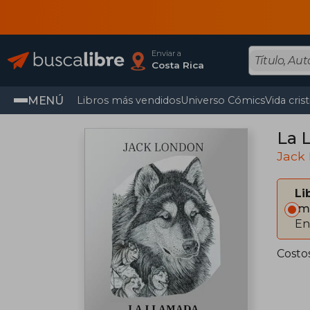
Enviar a
Costa Rica
MENÚ
Libros más vendidos
Universo Cómics
Vida cris
La 
Jack
Li
Im
En
Costos