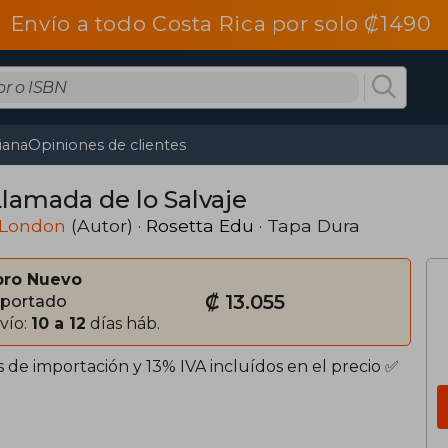
Envío a todo Costa Rica por solo ₡1490
tiana
Opiniones de clientes
Llamada de lo Salvaje
 London
(Autor) ·
Rosetta Edu
· Tapa Dura
bro Nuevo
₡ 13.055
portado
vío:
10 a 12
días háb.
 de importación y 13% IVA incluídos en el precio ✅