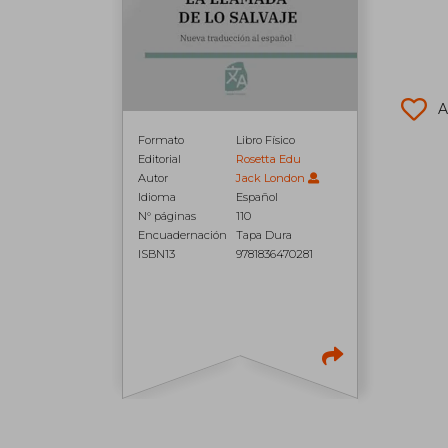
A
Formato
Libro Físico
Editorial
Rosetta Edu
Autor
Jack London
Idioma
Español
N° páginas
110
Encuadernación
Tapa Dura
ISBN13
9781836470281