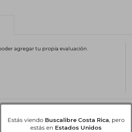
poder agregar tu propia evaluación
.
Estás viendo
Buscalibre Costa Rica
, pero
el libro
estás en
Estados Unidos