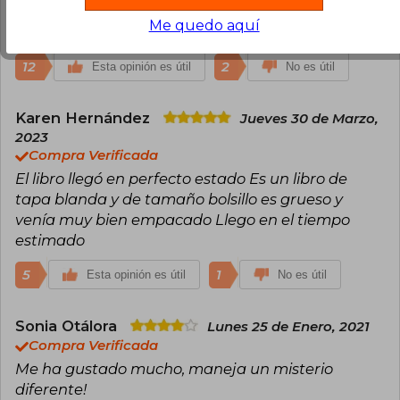
Una historia que te atrapa de principio a fin, un
Me quedo aquí
thriller para devorar hasta no ver resuelto.
12
2
Esta opinión es útil
No es útil
Karen Hernández
Jueves 30 de Marzo,
2023
Compra Verificada
El libro llegó en perfecto estado Es un libro de
tapa blanda y de tamaño bolsillo es grueso y
venía muy bien empacado Llego en el tiempo
estimado
5
1
Esta opinión es útil
No es útil
Sonia Otálora
Lunes 25 de Enero, 2021
Compra Verificada
Me ha gustado mucho, maneja un misterio
diferente!