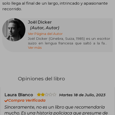
solo llega al final de un largo, intrincado y apasionante
recorrido.
Joël Dicker
(Autor, Autor)
Ver Página del Autor
Joël Dicker (Ginebra, Suiza, 1985) es un escritor
suizo en lengua francesa que saltó a la fama
Ver más
internacional con "La verdad sobre el caso Harry
Quebert" (2012), un fenómeno editorial
traducido a más de 30 idiomas que lo consolidó
como maestro del thriller literario. Formado en
Derecho en la Universidad de Ginebra tras
estudiar Dramaturgia en París, Dicker debutó
con "Los últimos días de nuestros padres" (2010),
Opiniones del libro
pero fue el Premio Goncourt des Lycéens y el
Gran Premio de la Academia Francesa por
"Harry Quebert" lo que lo catapultó al éxito. Su
narrativa se caracteriza por giros ingeniosos,
Laura Blanco
Martes 18 de Julio, 2023
estructuras complejas y la creación de
Compra Verificada
suspense adictivo.
Sinceramente, no es un libro que recomendaría
mucho. Es una historia policiaca que presume de