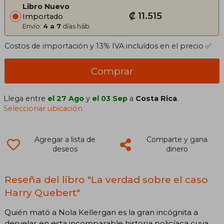
Libro Nuevo
₡ 11.515
Importado
Envío:
4 a 7
días háb.
Costos de importación y 13% IVA incluídos en el precio ✅
Comprar
Llega entre
el 27 Ago
y
el 03 Sep
a
Costa Rica
.
Seleccionar ubicación
Agregar a lista de
Comparte y gana
deseos
dinero
Reseña del libro "La verdad sobre el caso
Harry Quebert"
Quién mató a Nola Kellergan es la gran incógnita a
desvelar en esta incomparable historia policíaca cuya