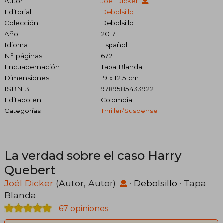
Autor
Joël Dicker
Editorial
Debolsillo
Colección
Debolsillo
Año
2017
Idioma
Español
N° páginas
672
Encuadernación
Tapa Blanda
Dimensiones
19 x 12.5 cm
ISBN13
9789585433922
Editado en
Colombia
Categorías
Thriller/suspense
La verdad sobre el caso Harry
Quebert
Joël Dicker
(Autor, Autor)
·
Debolsillo
· Tapa
Blanda
67 opiniones