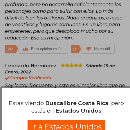
profunda, pero no desarrolla suficientemente los
personajes como para sufrir con ellos. Lo más
difícil de leer: los diálogos. Nada orgánicos, exceso
de vocativos y lugares comunes. Es un libro para
entretener, pero que descoloca mucho por su
redacción. Esa es mi opinión.
28
9
Esta opinión es útil
No es útil
Leonardo Bermúdez
Sábado 15 de
Enero, 2022
Compra Verificada
Soy lector frecuente, y este es el mejor libro que he
leído hasta el momento.
Estás viendo
Buscalibre Costa Rica
, pero
15
2
Esta opinión es útil
No es útil
estás en
Estados Unidos
Juan Ríos
Lunes 25 de Enero, 2021
Ir a Estados Unidos
Compra Verificada