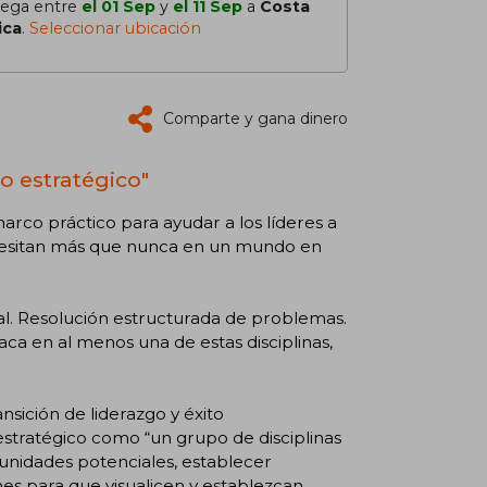
lega entre
el 01 Sep
y
el 11 Sep
a
Costa
ica
.
Seleccionar ubicación
Comparte y gana dinero
o estratégico"
arco práctico para ayudar a los líderes a
ecesitan más que nunca en un mundo en
al. Resolución estructurada de problemas.
taca en al menos una de estas disciplinas,
nsición de liderazgo y éxito
stratégico como “un grupo de disciplinas
unidades potenciales, establecer
nes para que visualicen y establezcan