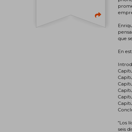
promet
empres
Enriqu
pensam
que se
En est
Introd
Capítu
Capítu
Capítu
Capítu
Capítu
Capítu
Concl
“Los l
seis d