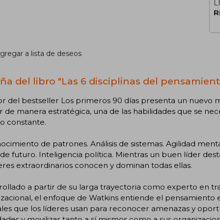
L
R
gregar a lista de deseos
ña del libro "Las 6 disciplinas del pensamient
or del bestseller Los primeros 90 días presenta un nuevo m
r de manera estratégica, una de las habilidades que se n
o constante.
cimiento de patrones. Análisis de sistemas. Agilidad ment
 de futuro. Inteligencia política. Mientras un buen líder des
deres extraordinarios conocen y dominan todas ellas.
ollado a partir de su larga trayectoria como experto en tra
zacional, el enfoque de Watkins entiende el pensamiento e
les que los líderes usan para reconocer amenazas y oport
dades y movilizar tanto a sí mismos como a sus organizacio