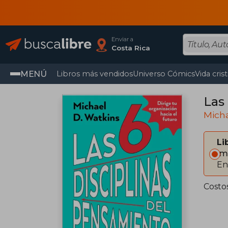
Enviar a
Costa Rica
MENÚ
Libros más vendidos
Universo Cómics
Vida cris
Las
Mich
Li
Im
En
Costos