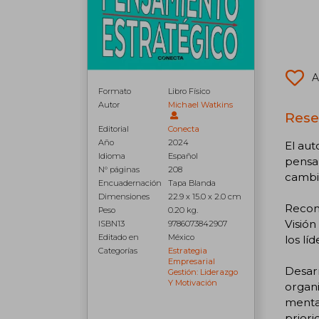
A
Formato
Libro Físico
Autor
Michael Watkins
Rese
Editorial
Conecta
Año
2024
El aut
Idioma
Español
pensa
N° páginas
208
cambi
Encuadernación
Tapa Blanda
Dimensiones
22.9 x 15.0 x 2.0 cm
Recono
Peso
0.20 kg.
Visión
ISBN13
9786073842907
Editado en
México
los lí
Categorías
Estrategia
Empresarial
Desarr
Gestión: Liderazgo
Y Motivación
organi
menta
priori