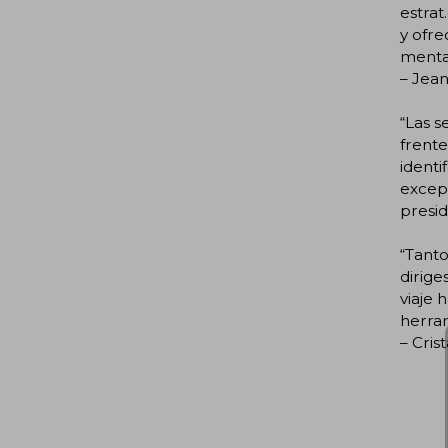
estrat
y ofre
mental
– Jea
“Las s
frente
identi
excepc
presi
“Tanto
dirige
viaje 
herram
– Cris