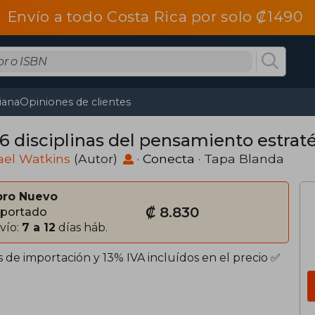
Envío a todo Costa Rica por solo ₡1490
tiana
Opiniones de clientes
 6 disciplinas del pensamiento estrat
ael Watkins
(Autor)
·
Conecta
· Tapa Blanda
bro Nuevo
₡ 8.830
portado
vío:
7 a 12
días háb.
 de importación y 13% IVA incluídos en el precio ✅