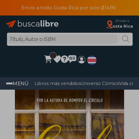
Envío a todo Costa Rica por solo ₡1490
Enviar a
Costa Rica
0
MENÚ
Libros más vendidos
Universo Cómics
Vida cris