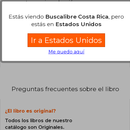
agregar tu propia evaluación
.
Estás viendo
Buscalibre Costa Rica
, pero
0% (0)
estás en
Estados Unidos
0% (0)
0% (0)
Ir a Estados Unidos
0% (0)
Me quedo aquí
0% (0)
Preguntas frecuentes sobre el libro
¿El libro es original?
Todos los libros de nuestro
catálogo son Originales.