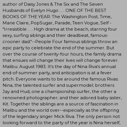
author of Daisy Jones & The Six and The Seven
Husbands of Evelyn Hugo . . . ONE OF THE BEST
BOOKS OF THE YEAR: The Washington Post, Time,
Marie Claire, PopSugar, Parade, Teen Vogue, Self -
"Irresistible . . . High drama at the beach, starring four
sexy, surfing siblings and their deadbeat, famous-
crooner dad."--People Four famous siblings throw an
epic party to celebrate the end of the summer. But
over the course of twenty-four hours, the family drama
that ensues will change their lives will change forever.
Malibu: August 1983. It's the day of Nina Riva's annual
end-of-summer party, and anticipation is at a fever
pitch. Everyone wants to be around the famous Rivas:
Nina, the talented surfer and supermodel; brothers
Jay and Hud, one a championship surfer, the other a
renowned photographer; and their adored baby sister,
Kit. Together the siblings are a source of fascination in
Malibu and the world over--especially as the offspring
of the legendary singer Mick Riva. The only person not
looking forward to the party of the year is Nina herself,