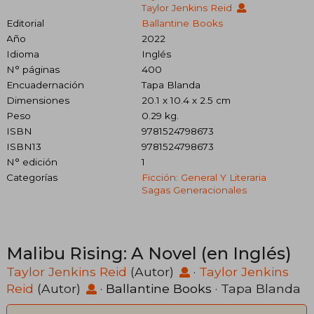
Taylor Jenkins Reid
Editorial
Ballantine Books
Año
2022
Idioma
Inglés
N° páginas
400
Encuadernación
Tapa Blanda
Dimensiones
20.1 x 10.4 x 2.5 cm
Peso
0.29 kg.
ISBN
9781524798673
ISBN13
9781524798673
N° edición
1
Categorías
Ficción: General Y Literaria
Sagas Generacionales
Malibu Rising: A Novel (en Inglés)
Taylor Jenkins Reid
(Autor)
·
Taylor Jenkins
Reid
(Autor)
·
Ballantine Books
· Tapa Blanda