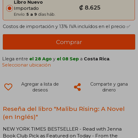
Libro Nuevo
₡ 8.625
Importado
Envío:
5 a 9
días háb.
Costos de importación y 13% IVA incluídos en el precio ✅
Comprar
Llega entre
el 28 Ago
y
el 08 Sep
a
Costa Rica
.
Seleccionar ubicación
Agregar a lista de
Comparte y gana
deseos
dinero
Reseña del libro "Malibu Rising: A Novel
(en Inglés)"
NEW YORK TIMES BESTSELLER - Read with Jenna
Book Club Pick as Featured on Today - From the