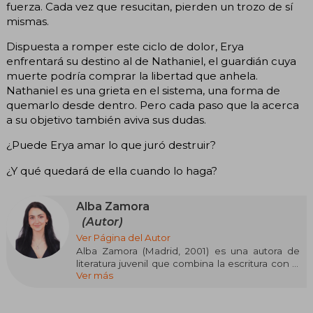
fuerza. Cada vez que resucitan, pierden un trozo de sí
mismas.
Dispuesta a romper este ciclo de dolor, Erya
enfrentará su destino al de Nathaniel, el guardián cuya
muerte podría comprar la libertad que anhela.
Nathaniel es una grieta en el sistema, una forma de
quemarlo desde dentro. Pero cada paso que la acerca
a su objetivo también aviva sus dudas.
¿Puede Erya amar lo que juró destruir?
¿Y qué quedará de ella cuando lo haga?
Alba Zamora
(Autor)
Ver Página del Autor
Alba Zamora (Madrid, 2001) es una autora de
literatura juvenil que combina la escritura con la
Ver más
carrera de Medicina y su canal de TikTok, en el
que comparte con sus casi 200.000 seguidores
su pasión por los libros y su sueño (aún en