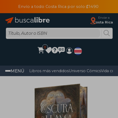
Envío a todo Costa Rica por solo ₡1490
Enviar a
Costa Rica
0
MENÚ
Libros más vendidos
Universo Cómics
Vida cris