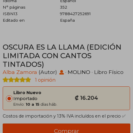
Idioma
Español
N° páginas
352
ISBN13
9788427252691
Editado en
España
OSCURA ES LA LLAMA (EDICIÓN
LIMITADA CON CANTOS
TINTADOS)
Alba Zamora
(Autor)
·
MOLINO
· Libro Físico
1 opinión
Libro Nuevo
₡ 16.204
Importado
Envío:
10 a 15
días háb.
Costos de importación y 13% IVA incluídos en el precio ✅
Comprar