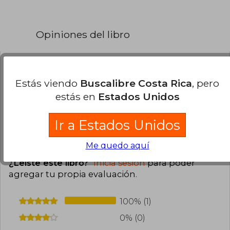
proceso de cumplirse) de convertirse en una
heroína de ficción.
Opiniones del libro
Elizabeth Rodríguez Laguna
Lunes 06
de Julio, 2026
Estás viendo
Buscalibre Costa Rica
, pero
Compra Verificada
estás en
Estados Unidos
Muy linda la edición de este libro está precioso y
me llegó en perfecto estado.
Ir a Estados Unidos
0
0
Esta opinión es útil
No es útil
Me quedo aquí
¿Leíste este libro?
Inicia sesión
para poder
agregar tu propia evaluación
.
100% (1)
0% (0)