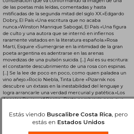
constelación que va conformando la imagen de una
de las poetas más leídas, comentadas y hasta
mitificadas de la segunda mitad del siglo XX.»Edgardo
Dobry, El País «Una escritura que no acaba
nunca.»Winston Manrique Sabogal, El País «Una figura
de culto y una autora que se internó en infiernos
raramente visitados en la literatura española.»Rosa
Martí, Esquire «Sumergirse en la intimidad de la gran
poeta argentina es adentrarse en las arenas
movedizas de una pulsión suicida. [...] Así es su escritura:
el constante descubrimiento de una rosa con espinas.
[...] Se la lee de poco en poco, como quien paladea un
vino añejo.»Rocío Niebla, Tinta Libre «Pizarnik nos
descubre un éxtasis en la inestabilidad del lenguaje y
logra arrancarle una verdad mercurial y patética.»Los
Angeles Review of Books «Basta nombrarla para que
en el aire vibren la poesía y la leyenda. Una lírica
extrema y también una tragedia.»Luis Chitarroni
Estás viendo
Buscalibre Costa Rica
, pero
estás en
Estados Unidos
Alejandra Pizarnik