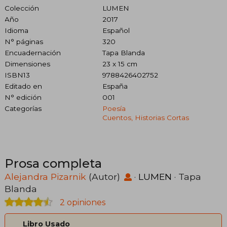
Colección
LUMEN
Año
2017
Idioma
Español
N° páginas
320
Encuadernación
Tapa Blanda
Dimensiones
23 x 15 cm
ISBN13
9788426402752
Editado en
España
N° edición
001
Categorías
Poesía
Cuentos, Historias Cortas
Prosa completa
Alejandra Pizarnik
(Autor)
·
LUMEN
· Tapa
Blanda
2 opiniones
Libro Usado