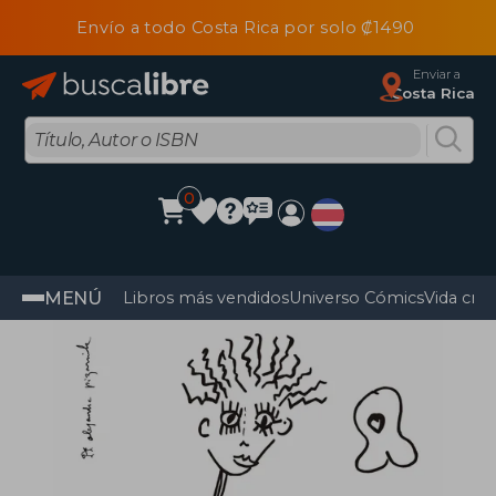
Envío a todo Costa Rica por solo ₡1490
Enviar a
Costa Rica
0
MENÚ
Libros más vendidos
Universo Cómics
Vida cris