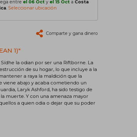
lega entre
el 06 Oct
y
el 15 Oct
a
Costa
ica
.
Seleccionar ubicación
Comparte y gana dinero
EAN 1)"
e Sídhe la odian por ser una Riftborne. La
strucción de su hogar, lo que incluye a la
mantener a raya la maldición que la
se viene abajo y acaba cometiendo un
uardia, Laryk Ashford, ha sido testigo de
a o la muerte. Y con una amenaza mayor
quellos a quien odia o dejar que su poder