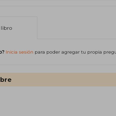
libro
o?
Inicia sesión
para poder agregar tu propia preg
ibre