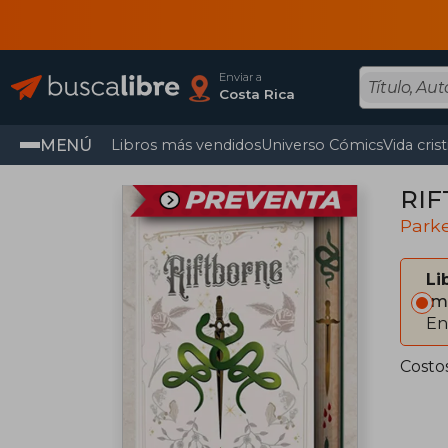
Enviar a
Costa Rica
MENÚ
Libros más vendidos
Universo Cómics
Vida cris
RIF
Park
Li
Im
En
Costos