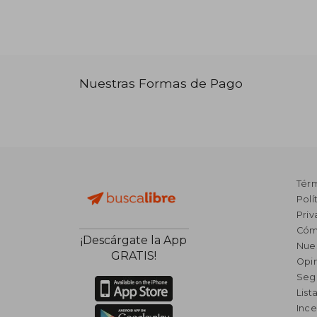
Nuestras Formas de Pago
Tér
Polí
Priv
Cóm
¡Descárgate la App
Nue
GRATIS!
Opin
Seg
List
Ince