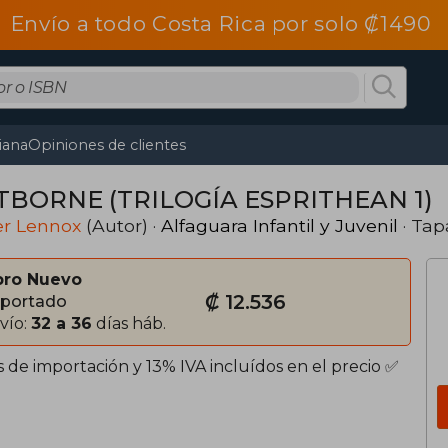
Envío a todo Costa Rica por solo ₡1490
tiana
Opiniones de clientes
TBORNE (TRILOGÍA ESPRITHEAN 1)
er Lennox
(Autor) ·
Alfaguara Infantil y Juvenil
· Tap
bro Nuevo
₡ 12.536
portado
vío:
32 a 36
días háb.
 de importación y 13% IVA incluídos en el precio ✅