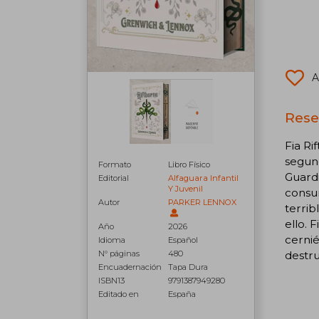
A
Rese
Fia Ri
segund
Formato
Libro Físico
Guardi
Editorial
Alfaguara Infantil
Y Juvenil
consu
Autor
PARKER LENNOX
terrib
ello. 
Año
2026
cernié
Idioma
Español
destru
N° páginas
480
Encuadernación
Tapa Dura
ISBN13
9791387949280
Editado en
España