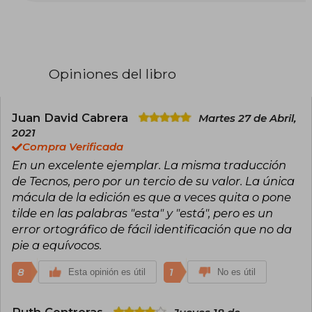
Heidegger (1851-1924) es sacristán católico y
maestro tonelero, su madre es Johanna
Heidegger, de soltera, Kemp (1858-1927). Cursó
sus estudios de teología católica y después
filosofía occidental en la Universidad de
Friburgo, donde fue alumno de Edmund Husserl,
Opiniones del libro
el fundador de la fenomenología. Ya en el año
1915 comenzó a ejercer como profesor en
Friburgo. Tras impartir clases durante cinco años
en Marburgo, llegó a ser profesor de filosofía en
Juan David Cabrera
Martes 27 de Abril,
Friburgo en 1928. En 1933 le nombran rector de
2021
la universidad de Friburgo y se afilia al partido
Compra Verificada
nacionalsocialista (NSDAP). renuncia la
En un excelente ejemplar. La misma traducción
prelusión rectoral sobre Autoafirmación de la
Universidad alemana. Organización del
de Tecnos, pero por un tercio de su valor. La única
campamento de la ciencia. Apariciones
mácula de la edición es que a veces quita o pone
propagandísticas en Leipzig, Heildelberg y
tilde en las palabras "esta" y "está", pero es un
Tubinga. Colaborador en la reforma de la
error ortográfico de fácil identificación que no da
universidad de Baden (introducción de principio
del caudillaje). Renuncia al rectorado al año
pie a equívocos.
siguiente por discrepancias con el gobierno y
deja de ocuparse de política. Comienza un
8
1
Esta opinión es útil
No es útil
periodo de casi absoluto silencio: Heidegger no
publicará casi nada hasta 1942. En cambio dicta
regularmente sus cursos académicos. Falleció
Ruth Contreras