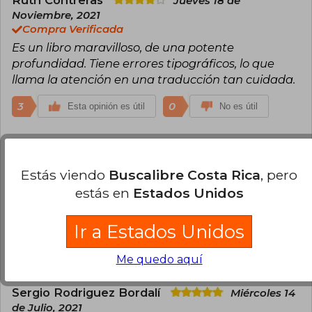
Jueves 18 de
en Messkirch el 26 de mayo de 1976.
Noviembre, 2021
Compra Verificada
Es un libro maravilloso, de una potente
profundidad. Tiene errores tipográficos, lo que
llama la atención en una traducción tan cuidada.
3
0
Esta opinión es útil
No es útil
Manuel López Berardi
Viernes 18 de
Febrero, 2022
Estás viendo
Buscalibre Costa Rica
, pero
Compra Verificada
estás en
Estados Unidos
Excelente edición. Creo que la traducción es la
más clara y accesible de las disponibles en
español y que el precio es por demás de justo.
Ir a Estados Unidos
2
0
Esta opinión es útil
No es útil
Me quedo aquí
Sergio Rodriguez Bordalí
Miércoles 14
de Julio, 2021