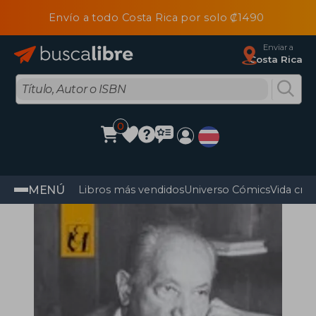
Envío a todo Costa Rica por solo ₡1490
Enviar a
Costa Rica
0
MENÚ
Libros más vendidos
Universo Cómics
Vida cris