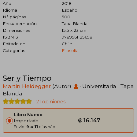
Año
2018
Idioma
Español
N° páginas
500
Encuadernación
Tapa Blanda
Dimensiones
15,5 x 23 cm
ISBN13
9789561125698
Editado en
Chile
Categorías
Filosofía
Ser y Tiempo
Martin Heidegger
(Autor)
·
Universitaria
· Tapa
Blanda
21 opiniones
Libro Nuevo
₡ 16.147
Importado
Envío:
9 a 11
días háb.