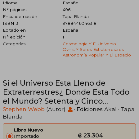
Idioma
Español
N° páginas
496
Encuadernación
Tapa Blanda
ISBN13
9788446046318
Editado en
España
N° edición
1
Categorías
Cosmología Y El Universo
Ovnis Y Seres Extraterrestres
Astronomía Popular Y El Espacio
Si el Universo Esta Lleno de
Extraterrestres¿ Donde Esta Todo
el Mundo? Setenta y Cinco
Soluciones a la Paradoja de Fermi y
Stephen Webb
(Autor)
·
Ediciones Akal
· Tapa
Blanda
el Problema de la Vida
Extraterrestre
Libro Nuevo
₡ 23.304
Importado