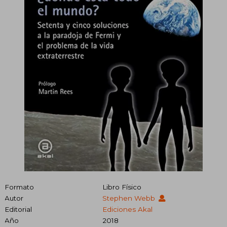
Formato
Libro Físico
Autor
Stephen Webb
Editorial
Ediciones Akal
Año
2018