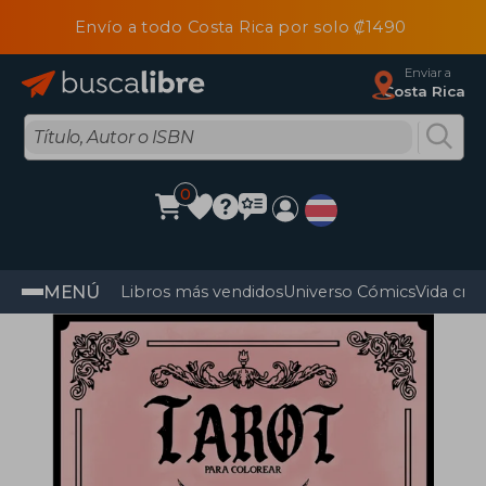
Envío a todo Costa Rica por solo ₡1490
Enviar a
Costa Rica
0
MENÚ
Libros más vendidos
Universo Cómics
Vida cris