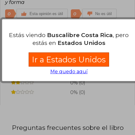
y forma
0
0
Esta opinión es útil
No es útil
¿Leíste este libro?
Inicia sesión
para poder
Estás viendo
Buscalibre Costa Rica
, pero
agregar tu propia evaluación
.
estás en
Estados Unidos
100% (1)
Ir a Estados Unidos
0% (0)
Me quedo aquí
0% (0)
0% (0)
0% (0)
Preguntas frecuentes sobre el libro