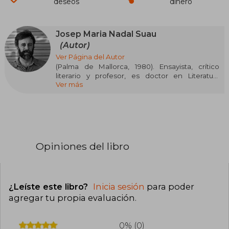
deseos
dinero
Josep Maria Nadal Suau
(Autor)
Ver Página del Autor
(Palma de Mallorca, 1980). Ensayista, crítico
literario y profesor, es doctor en Literatura
Ver más
Contemporánea y colabora regularmente en
medios como El Cultural, Publishers Weekly,
Quadern de El País y Cuadernos
Hispanoamericanos. También es editor del sello
H & O. Su ensayo, Curar la piel. Ensayo en torno
al tatuaje ha ganado el Premio Anagrama de
Ensayo 2023.
Opiniones del libro
¿Leíste este libro?
Inicia sesión
para poder
agregar tu propia evaluación
.
0% (0)