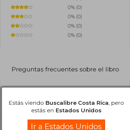
0% (0)
0% (0)
0% (0)
0% (0)
Preguntas frecuentes sobre el libro
¿El libro es original?
Todos los libros de nuestro
Estás viendo
Buscalibre Costa Rica
, pero
catálogo son Originales.
estás en
Estados Unidos
Ir a Estados Unidos