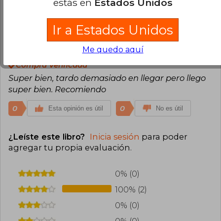
estás en
Estados Unidos
0
0
Esta opinión es útil
No es útil
Ir a Estados Unidos
Herenia Paulet Angeles
Domingo 08
Me quedo aquí
de Diciembre, 2024
Compra Verificada
Super bien, tardo demasiado en llegar pero llego
super bien. Recomiendo
0
0
Esta opinión es útil
No es útil
¿Leíste este libro?
Inicia sesión
para poder
agregar tu propia evaluación
.
0% (0)
100% (2)
0% (0)