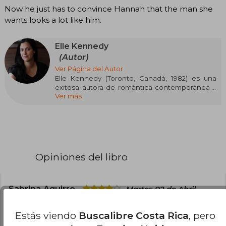
Now he just has to convince Hannah that the man she
wants looks a lot like him.
Elle Kennedy
(Autor)
Ver Página del Autor
Elle Kennedy (Toronto, Canadá, 1982) es una
exitosa autora de romántica contemporánea y
Ver más
New Adult. Tras graduarse en Literatura Inglesa
por la Universidad de York, se lanzó de lleno a la
escritura, publicando más de 30 novelas que la
han convertido en bestseller del The New York
Times, USA Today y Wall Street Journal. Destaca
especialmente por sagas como Off-Campus
(ambientada en el mundo del hockey
Opiniones del libro
universitario) y Briar U, donde mezcla pasión,
humor y drama juvenil. Su habilidad para
conectar con el público joven y su ritmo
narrativo ágil la han posicionado como una de
Sabrina Aguirre
Martes 02 de Abril,
las voces más influyentes del género.
2024
Compra Verificada
Estás viendo
Buscalibre Costa Rica
, pero
llego en buen estado, perooo no vino sellado:(