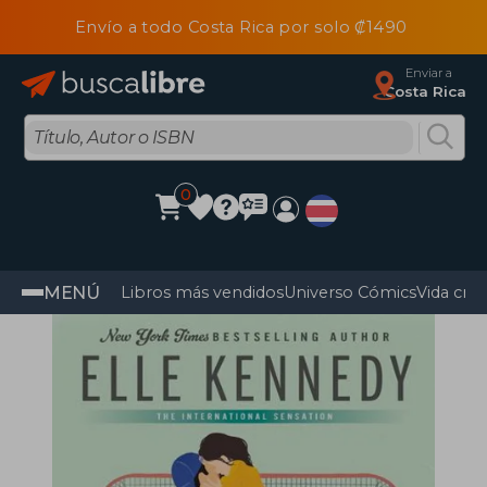
Envío a todo Costa Rica por solo ₡1490
Enviar a
Costa Rica
0
MENÚ
Libros más vendidos
Universo Cómics
Vida cris