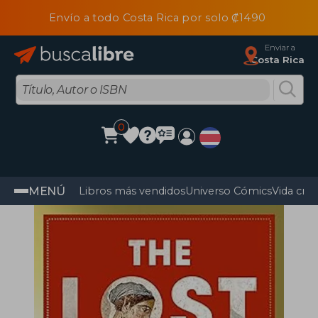
Envío a todo Costa Rica por solo ₡1490
Enviar a
Costa Rica
0
MENÚ
Libros más vendidos
Universo Cómics
Vida cris