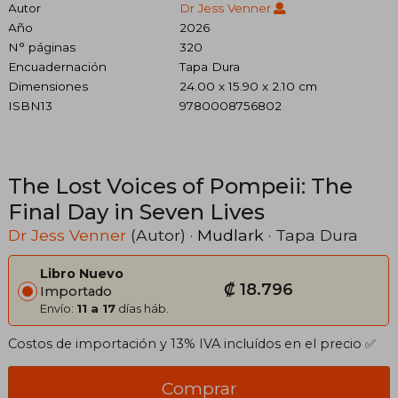
Autor
Dr Jess Venner
Año
2026
N° páginas
320
Encuadernación
Tapa Dura
Dimensiones
24.00 x 15.90 x 2.10 cm
ISBN13
9780008756802
The Lost Voices of Pompeii: The
Final Day in Seven Lives
Dr Jess Venner
(Autor) ·
Mudlark
· Tapa Dura
Libro Nuevo
₡ 18.796
Importado
Envío:
11 a 17
días háb.
Costos de importación y 13% IVA incluídos en el precio ✅
Comprar