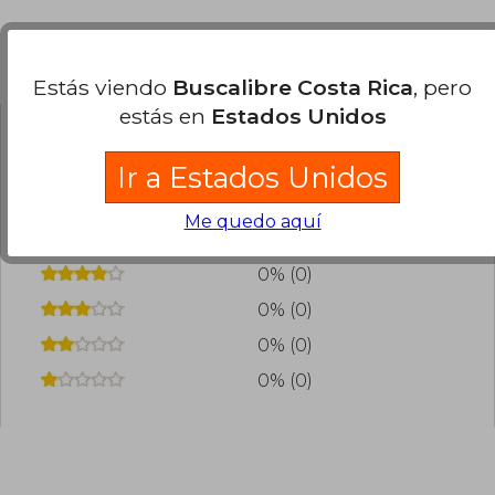
Opiniones del libro
Estás viendo
Buscalibre Costa Rica
, pero
estás en
Estados Unidos
¿Leíste este libro?
Inicia sesión
para poder
Ir a Estados Unidos
agregar tu propia evaluación
.
Me quedo aquí
0% (0)
0% (0)
0% (0)
0% (0)
0% (0)