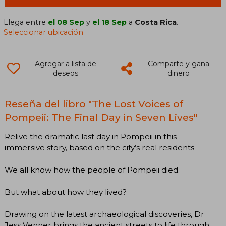
Llega entre
el 08 Sep
y
el 18 Sep
a
Costa Rica
.
Seleccionar ubicación
Agregar a lista de
Comparte y gana
deseos
dinero
Reseña del libro "The Lost Voices of
Pompeii: The Final Day in Seven Lives"
Relive the dramatic last day in Pompeii in this
immersive story, based on the city’s real residents
We all know how the people of Pompeii died.
But what about how they lived?
Drawing on the latest archaeological discoveries, Dr
Jess Venner brings the ancient streets to life through