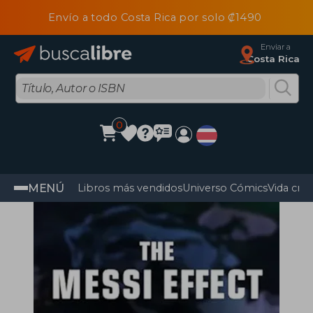
Envío a todo Costa Rica por solo ₡1490
Enviar a
Costa Rica
0
MENÚ
Libros más vendidos
Universo Cómics
Vida cris