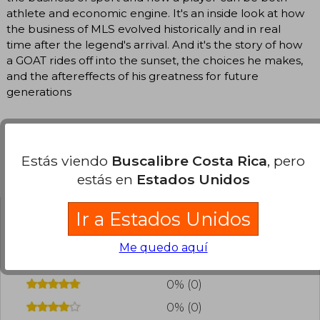
athlete and economic engine. It's an inside look at how
the business of MLS evolved historically and in real
time after the legend's arrival. And it's the story of how
a GOAT rides off into the sunset, the choices he makes,
and the aftereffects of his greatness for future
generations
Estás viendo
Buscalibre Costa Rica
, pero
Opiniones del libro
estás en
Estados Unidos
Ir a Estados Unidos
¿Leíste este libro?
Inicia sesión
para poder
agregar tu propia evaluación
.
Me quedo aquí
0% (0)
0% (0)