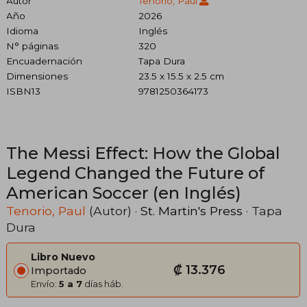
Autor
Tenorio, Paul
Año
2026
Idioma
Inglés
N° páginas
320
Encuadernación
Tapa Dura
Dimensiones
23.5 x 15.5 x 2.5 cm
ISBN13
9781250364173
The Messi Effect: How the Global
Legend Changed the Future of
American Soccer (en Inglés)
Tenorio, Paul
(Autor) ·
St. Martin's Press
· Tapa
Dura
Libro Nuevo
₡ 13.376
Importado
Envío:
5 a 7
días háb.