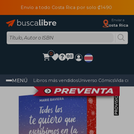
Envío a todo Costa Rica por solo ₡1490
Enviar a
Costa Rica
0
MENÚ
Libros más vendidos
Universo Cómics
Vida cris