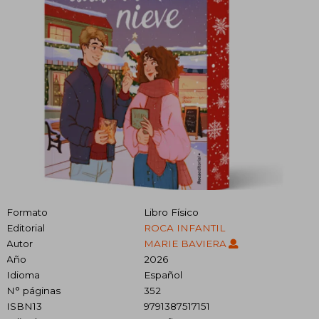
Formato
Libro Físico
Editorial
ROCA INFANTIL
Autor
MARIE BAVIERA
Año
2026
Idioma
Español
N° páginas
352
ISBN13
9791387517151