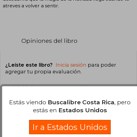
atreves a volver a sentir.
Opiniones del libro
¿Leíste este libro?
Inicia sesión
para poder
agregar tu propia evaluación
.
0% (0)
0% (0)
Estás viendo
Buscalibre Costa Rica
, pero
0% (0)
estás en
Estados Unidos
0% (0)
Ir a Estados Unidos
0% (0)