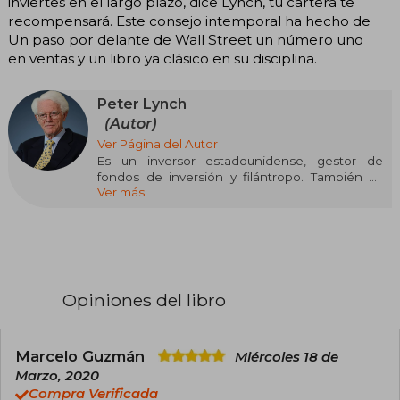
inviertes en el largo plazo, dice Lynch, tu cartera te
recompensará. Este consejo intemporal ha hecho de
Un paso por delante de Wall Street un número uno
en ventas y un libro ya clásico en su disciplina.
Peter Lynch
(Autor)
Ver Página del Autor
Es un inversor estadounidense, gestor de
fondos de inversión y filántropo. También es
Ver más
coautor de varios libros y documentos sobre
inversiones. Es considerado como uno de los
mejores y más exitosos inversores y managers
de fondos de inversiones de todos los tiempos.
Administró durante 13 años el Magellan
Investment Fund, de Fidelity Investment, una de
las más poderosas empresas de inversiones en
Opiniones del libro
el mundo. Actualmente se ha convertido en un
prominente filántropo y es vicepresidente de
Fidelity Management&Research Company.
Marcelo Guzmán
Miércoles 18 de
Marzo, 2020
Compra Verificada