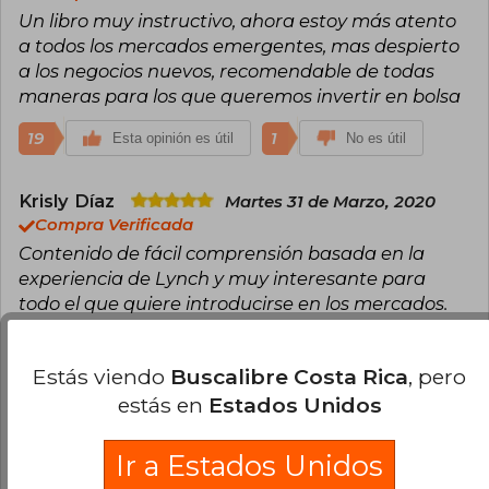
Un libro muy instructivo, ahora estoy más atento
a todos los mercados emergentes, mas despierto
a los negocios nuevos, recomendable de todas
maneras para los que queremos invertir en bolsa
19
1
Esta opinión es útil
No es útil
Krisly Díaz
Martes 31 de Marzo, 2020
Compra Verificada
Contenido de fácil comprensión basada en la
experiencia de Lynch y muy interesante para
todo el que quiere introducirse en los mercados.
9
1
Esta opinión es útil
No es útil
Estás viendo
Buscalibre Costa Rica
, pero
estás en
Estados Unidos
Johao Villalobos
Lunes 12 de Octubre,
2020
Compra Verificada
Ir a Estados Unidos
Excelente libro, llego a tiempo. Gracias