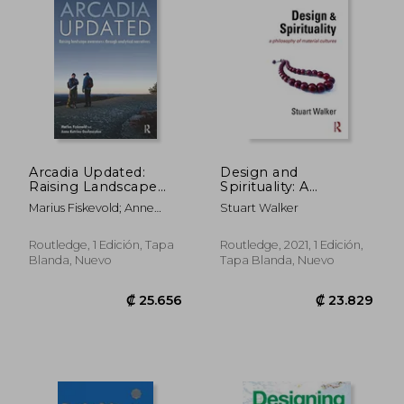
Arcadia Updated:
Design and
Raising Landscape
Spirituality: A
Awareness Through
Philosophy of
Marius Fiskevold; Anne
Stuart Walker
Analytical Narratives
Material Cultures (en
Katrine Geelmuyden
(en Inglés)
Inglés)
Routledge, 1 Edición, Tapa
Routledge, 2021, 1 Edición,
Blanda, Nuevo
Tapa Blanda, Nuevo