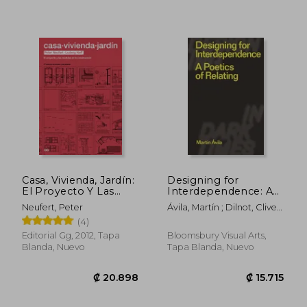
₡ 21.270
₡ 24.8
Casa, Vivienda, Jardín:
Designing for
El Proyecto Y Las
Interdependence: A
Medidas En La
Poetics of Relating
Neufert, Peter
Ávila, Martín ; Dilnot, Clive ;
Construcción
(en Inglés)
Staszowski, Eduardo
(4)
Editorial Gg, 2012, Tapa
Bloomsbury Visual Arts,
Blanda, Nuevo
Tapa Blanda, Nuevo