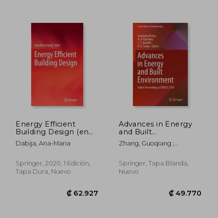
₡ 114.515
₡ 165.2
Energy Efficient
Advances in Energy
Building Design (en
and Built
Inglés)
Environment: Select
Dabija, Ana-Maria
Zhang, Guoqiang ;
Proceedings of Trace
Kaushika, N. D. ; Kaushik, S.
2018 (en Inglés)
C.
Springer, 2020, 1 Edición,
Springer, Tapa Blanda,
Tapa Dura, Nuevo
Nuevo