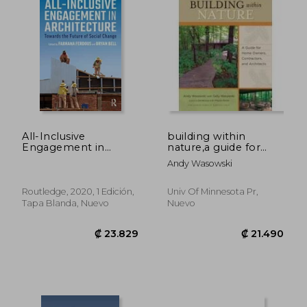
All-Inclusive
building within
Engagement in
nature,a guide for
Architecture: Towards
home owners,
Andy Wasowski
the Future of Social
contractors, and
Change (en Inglés)
architects
Routledge, 2020, 1 Edición,
Univ Of Minnesota Pr,
Tapa Blanda, Nuevo
Nuevo
₡ 36.947
₡ 56.3