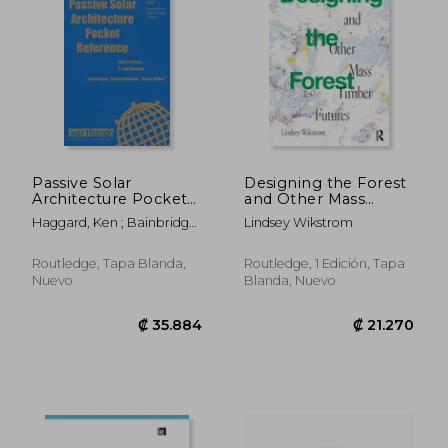
₡ 23.829
₡ 21.4
Passive Solar
Designing the Forest
Architecture Pocket
and Other Mass
Reference (en Inglés)
Timber Futures (en
Haggard, Ken ; Bainbridge,
Lindsey Wikstrom
Inglés)
David A. ; Aljilani, Rachel
Routledge, Tapa Blanda,
Routledge, 1 Edición, Tapa
Nuevo
Blanda, Nuevo