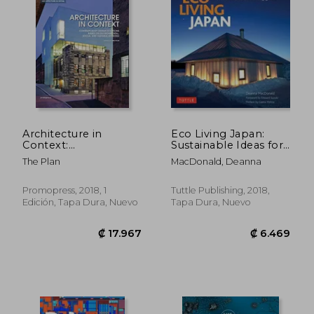
₡ 7.887
₡ 8.7
Architecture in
Eco Living Japan:
Context:
Sustainable Ideas for
Contemporary
Living Green (en
The Plan
MacDonald, Deanna
Design Solutions
Inglés)
Based on
Environmental, Social
Promopress, 2018, 1
Tuttle Publishing, 2018,
and Cultural Identities
Edición, Tapa Dura, Nuevo
Tapa Dura, Nuevo
(Details in
Contemporary
Architecture Series)
(en Inglés)