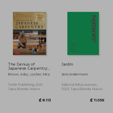
₡ 20.898
₡ 15.7
The Genius of
Jardín
Japanese Carpentry:
Secrets of an Ancient
Brown, Azby ; Locher, Mira
Jens Andermann
Woodworking Craft
(en Inglés)
Tuttle Publishing, 2021,
Editorial Bifurcaciones,
Tapa Blanda, Nuevo
2023, Tapa Blanda, Nuevo