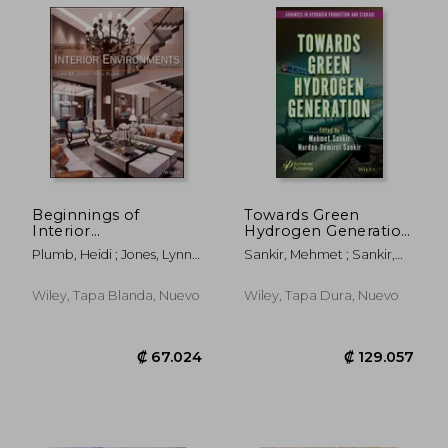
Beginnings of
Towards Green
Interior
Hydrogen Generation
Environments (en
(en Inglés)
Plumb, Heidi ; Jones, Lynn
Sankir, Mehmet ; Sankir,
Inglés)
M.
Nurdan Demirci
Wiley, Tapa Blanda, Nuevo
Wiley, Tapa Dura, Nuevo
₡ 12.980
₡ 28.0