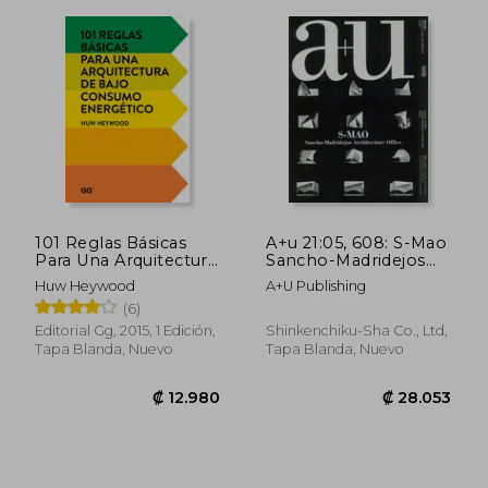
101 Reglas Básicas
A+u 21:05, 608: S-Mao
Para Una Arquitectura
Sancho-Madridejos
de Bajo Consumo
Architecture Office
Huw Heywood
A+u Publishing
Energético
(en Inglés)
(6)
Editorial Gg, 2015, 1 Edición,
Shinkenchiku-Sha Co., Ltd,
₡ 12.375
₡ 22.7
Tapa Blanda, Nuevo
Tapa Blanda, Nuevo