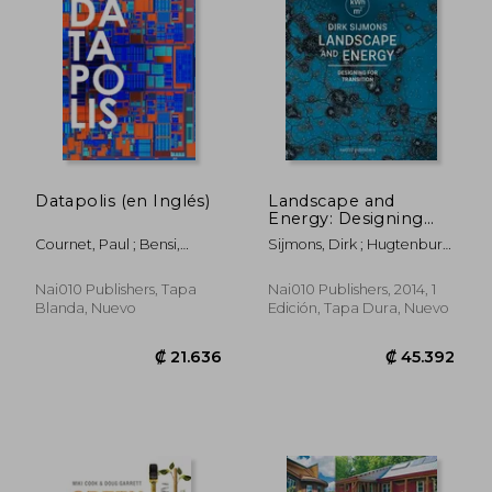
₡ 11.403
₡ 13.8
Datapolis (en Inglés)
Landscape and
Energy: Designing
Transition (en Inglés)
Cournet, Paul ; Bensi,
Sijmons, Dirk ; Hugtenburg,
Negar Sanaan
Jasper ; Van Hoorn, Anton
Nai010 Publishers, Tapa
Nai010 Publishers, 2014, 1
Blanda, Nuevo
Edición, Tapa Dura, Nuevo