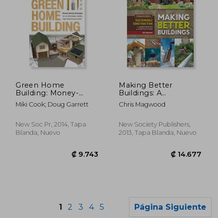
Green Home
Making Better
₡ 55.559
₡ 79.3
Building: Money-
Buildings: A
Saving Strategies for
Comparative Guide to
Miki Cook; Doug Garrett
Chris Magwood
an Affordable,
Sustainable
Healthy, High-
Construction for
Performance Home
Homeowners and
New Soc Pr, 2014, Tapa
New Society Publishers,
(en Inglés)
Contractors (en
Blanda, Nuevo
2013, Tapa Blanda, Nuevo
Inglés)
1
2
3
4
5
Página Siguiente