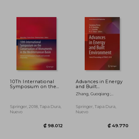
₡ 35.884
₡ 21.2
10Th International
Advances in Energy
Symposium on the
and Built
Conservation of
Environment: Select
Zhang, Guoqiang ;
Monuments in the
Proceedings of Trace
Kaushika, N. D. ; Kaushik, S.
Mediterranean Basin:
2018 (en Inglés)
C.
Natural and
Springer, 2018, Tapa Dura,
Springer, Tapa Dura,
Anthropogenic
Nuevo
Nuevo
Hazards and
Sustainable
Preservation (en
Inglés)