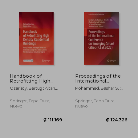
Handbook of
Proceedings of the
Retrofitting High
International
Density Residential
Conference on
Ozarisoy, Bertug ; Altan,
Mohammed, Bashar S. ;
Buildings: Policy
Emerging Smart
₡ 98.012
₡ 49.7
Hasim
Min, Teh Hee ; Sutanto,
Design and
Cities (Icesc2022) (en
Muslich Hartadi
Implications on
Inglés)
Springer, Tapa Dura,
Springer, Tapa Dura,
Domestic Energy Use
Nuevo
Nuevo
in the Eastern
Mediterranean Climat
(en Inglés)