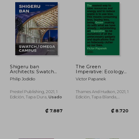
Shigeru ban
The Green
Architects: Swatch
Imperative: Ecology
and Omega Campus
and Ethics in Design
Philip Jodidio
Victor Papanek
(en Inglés)
and Architecture (en
Inglés)
Prestel Publishing, 2021, 1
Thames And Hudson, 2021, 1
Edición, Tapa Dura,
Usado
Edición, Tapa Blanda,
Nuevo