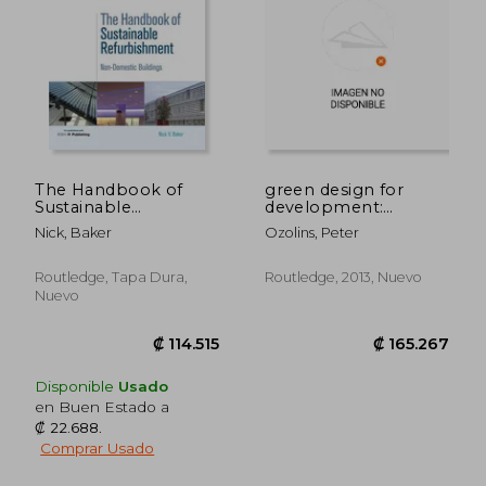
₡ 25.656
₡ 23.8
The Handbook of
green design for
Sustainable
development:
Refurbishment: Non-
sustainable
Nick, Baker
Ozolins, Peter
Domestic Buildings
architecture in our
(en Inglés)
least developed
countries (en Inglés)
Routledge, Tapa Dura,
Routledge, 2013, Nuevo
Nuevo
Disponible
Usado
en Buen Estado a
₡ 22.688
.
Comprar Usado