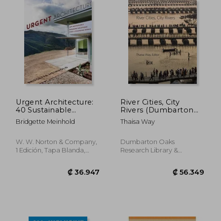
Urgent Architecture:
River Cities, City
40 Sustainable
Rivers (Dumbarton
Housing Solutions for
Oaks Colloquium on
Bridgette Meinhold
Thaisa Way
a Changing World (en
the History of
Inglés)
Landscape
Architecture) (en
W. W. Norton & Company,
Dumbarton Oaks
Inglés)
1 Edición, Tapa Blanda,
Research Library &
Nuevo
Collection, 2018, Tapa
Dura, Nuevo
₡ 67.024
₡ 129.0