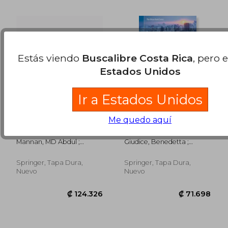
Estás viendo
Buscalibre Costa Rica
, pero 
Estados Unidos
Ir a Estados Unidos
Me quedo aquí
Emerging Trends in
Green Infrastructure:
Composite
Planning Strategies
Structures: Select
and Environmental
Mannan, MD Abdul ;
Giudice, Benedetta ;
Proceedings of ICC-
Design (en Inglés)
Sathyanathan, R. ;
Novarina, Gilles ; Voghera,
Idea 2023 (en Inglés)
Umamaheswari, N.
Angioletta
Springer, Tapa Dura,
Springer, Tapa Dura,
Nuevo
Nuevo
₡ 62.927
₡ 49.7