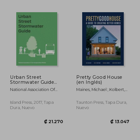
₡ 8.113
₡ 11.0
Urban Street
Pretty Good House
Stormwater Guide
(en Inglés)
(en Inglés)
National Association Of
Maines, Michael ; Kolbert,
City Transportat
Daniel ; Mottram, Emily
Island Press, 2017, Tapa
Taunton Press, Tapa Dura,
Dura, Nuevo
Nuevo