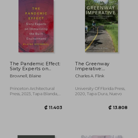
₡ 111.169
₡ 220.8
The Pandemic Effect:
The Greenway
Sixty Experts on
Imperative:
Immunizing the Built
Connecting
Brownell, Blaine
Charles A. Flink
Environment (en
Communities and
Inglés)
Landscapes for a
Sustainable Future
Princeton Architectural
University Of Florida Press,
(en Inglés)
Press, 2023, Tapa Blanda,
2020, Tapa Dura, Nuevo
Nuevo