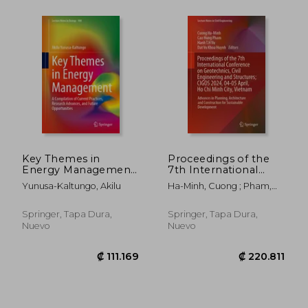
Key Themes in
Proceedings of the
Energy Management:
7th International
A Compilation of
Conference on
Yunusa-Kaltungo, Akilu
Ha-Minh, Cuong ; Pham,
Current Practices,
Geotechnics, Civil
Cao Hung ; Vu, Hanh T. H.
Research Advances,
Engineering and
and Future
Structures, Cigos
Springer, Tapa Dura,
Springer, Tapa Dura,
Opportunities (en
2024, 4-5 April, Ho
Nuevo
Nuevo
Inglés)
CHI Minh City,
Vietnam: Ad (en
Inglés)
₡ 111.169
₡ 124.3