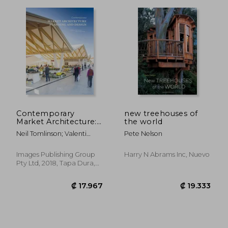
Contemporary
new treehouses of
Market Architecture:
the world
Planning and Design
Neil Tomlinson; Valenti
Pete Nelson
(Images Shenyang)
Alvarez Planas
(en Inglés)
Images Publishing Group
Harry N Abrams Inc, Nuevo
Pty Ltd, 2018, Tapa Dura,
Nuevo
₡ 124.326
₡ 71.6