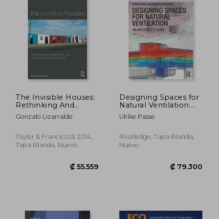
₡ 17.967
₡ 19.3
The Invisible Houses:
Designing Spaces for
Rethinking And
Natural Ventilation:
Designing Low-cost
An Architect's Guide
Gonzalo Lizarralde
Ulrike Passe
Housing In
Developing Countries
(en Inglés)
Taylor & Francis Ltd, 2014,
Routledge, Tapa Blanda,
Tapa Blanda, Nuevo
Nuevo