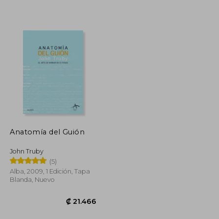
₡ 15.698
₡ 16.373
Anatomía del Guión
John Truby
(5)
Alba, 2009, 1 Edición, Tapa
Blanda, Nuevo