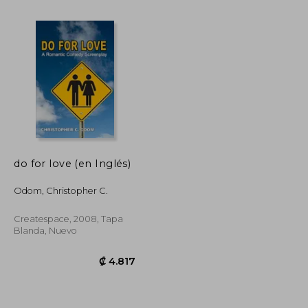
do for love (en Inglés)
Odom, Christopher C.
₡ 22.725
₡ 128.427
Createspace, 2008, Tapa
Blanda, Nuevo