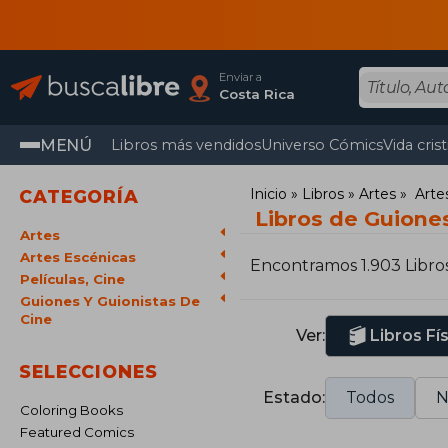
Enviar a
Costa Rica
MENÚ
Libros más vendidos
Universo Cómics
Vida cris
Inicio
Libros
Artes
Arte
CATEGORÍA
Libros de Guiones
Artes
Artes Escénicas
Encontramos 1.903 Libro
Películas, Cine
Guiones Y Guionistas De
Cine
Ver:
Libros Fí
SELECCIONES
Estado:
Todos
N
Coloring Books
Featured Comics