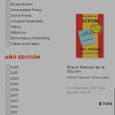
Bicep Books
Newmarket Press
Grove Press
Creative Essentials
Xlibris
Xlibris Us
Bloomsbury Publishing
₡ 1
Faber And Faber
AÑO EDICIÓN
Breve Manual de la
2022
Sitcom
2021
Martin, Nieves ; Klaus, Leslie
2020
Jill Kyra ; Vorhaus, John
2019
Createspace, 2017, Tapa
2018
Blanda, Nuevo
2017
2013
2012
2011