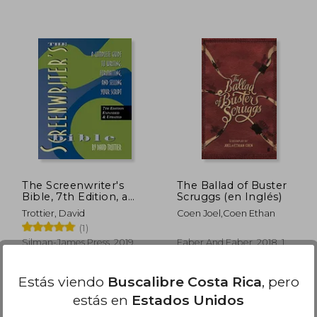
4.698
₡ 9.926
The Screenwriter's
The Ballad of Buster
Bible, 7th Edition, a
Scruggs (en Inglés)
Complete Guide to
Trottier, David
Coen Joel,Coen Ethan
Writing, Formatting,
(1)
and Selling Your Script
(en Inglés)
Silman-James Press, 2019,
Faber And Faber, 2018, 1
Tapa Blanda, Nuevo
Edición, Tapa Blanda,
Nuevo
Estás viendo
Buscalibre Costa Rica
, pero
estás en
Estados Unidos