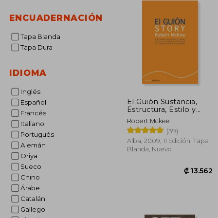
ENCUADERNACIÓN
Tapa Blanda
Tapa Dura
IDIOMA
Inglés
El Guión Sustancia,
Español
Estructura, Estilo y
Francés
Principios de la
Robert Mckee
Italiano
Escritura de Guiones
(39)
Portugués
Alba, 2009, 11 Edición, Tapa
Alemán
Blanda, Nuevo
Oriya
Sueco
Chino
Árabe
Catalán
Gallego
₡ 1