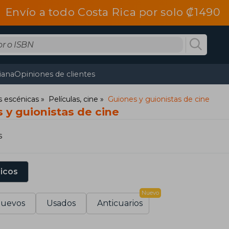
Envío a todo Costa Rica por solo ₡1490
tiana
Opiniones de clientes
s escénicas
Películas, cine
Guiones y guionistas de cine
 y guionistas de cine
s
sicos
Nuevo
uevos
Usados
Anticuarios