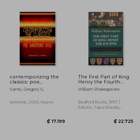
4.274
₡ 7.733
contemporizing the
The First Part of King
classics: poe,
Henry the Fourth:
shakespeare, doyle
Texts and Contexts
Sarno, Gregory G.
William Shakespeare
(en Inglés)
(Bedford Shakespeare)
(en Inglés)
Iuniverse, 2005, Nuevo
Bedford Books, 1997, 1
Edición, Tapa Blanda,
Nuevo