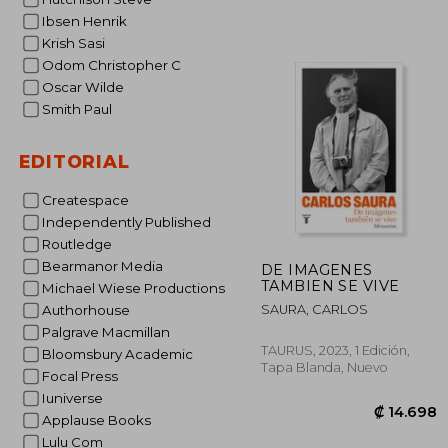
Ibsen Henrik
₡ 
Krish Sasi
Odom Christopher C
Oscar Wilde
Smith Paul
EDITORIAL
Createspace
Independently Published
Routledge
Bearmanor Media
DE IMAGENES
TAMBIEN SE VIVE
Michael Wiese Productions
SAURA, CARLOS
Authorhouse
Palgrave Macmillan
TAURUS, 2023, 1 Edición,
Bloomsbury Academic
Tapa Blanda, Nuevo
Focal Press
Iuniverse
Applause Books
Lulu Com