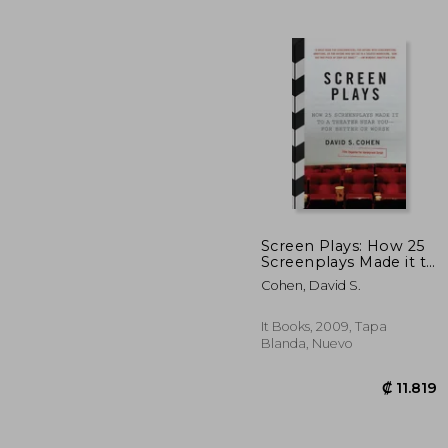
₡ 3
Screen Plays: How 25
Screenplays Made it to
a Theater Near You-
Cohen, David S.
For Better or Worse
(en Inglés)
It Books, 2009, Tapa
Blanda, Nuevo