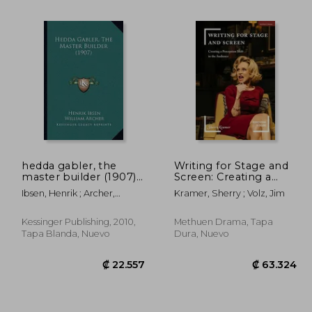
hedda gabler, the
Writing for Stage and
master builder (1907)
Screen: Creating a
(en Inglés)
Perception Shift in the
Ibsen, Henrik ; Archer,
Kramer, Sherry ; Volz, Jim
1.819
₡ 17.199
Audience (en Inglés)
William
Kessinger Publishing, 2010,
Methuen Drama, Tapa
Tapa Blanda, Nuevo
Dura, Nuevo