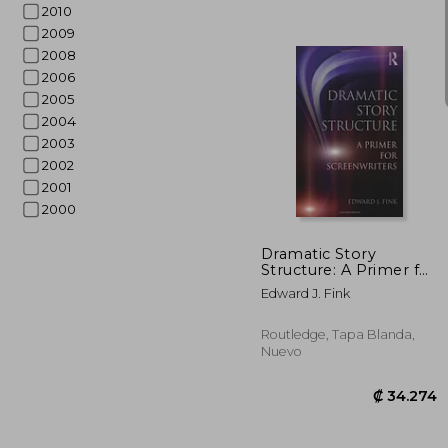
2010
2009
2008
2006
2005
2004
2003
2002
2001
₡ 
2000
Dramatic Story
Structure: A Primer for
Screenwriters
Edward J. Fink
Routledge, Tapa Blanda,
Nuevo