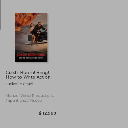
₡ 9.510
₡ 17.574
Crash! Boom! Bang!:
How to Write Action
Movies (en Inglés)
Lucker, Michael
Michael Wiese Productions,
Tapa Blanda, Nuevo