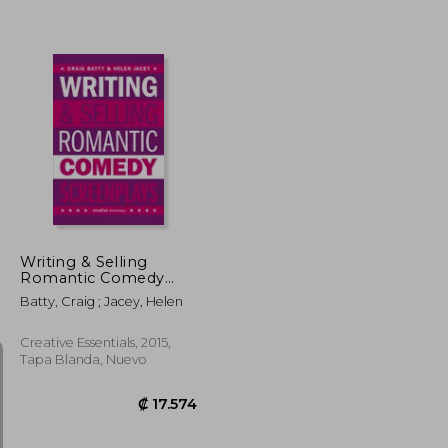
₡ 10.717
₡ 21.466
Writing & Selling
Romantic Comedy
Screenplays (en
Batty, Craig ; Jacey, Helen
Inglés)
Creative Essentials, 2015,
Tapa Blanda, Nuevo