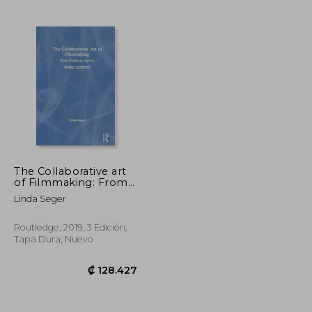
₡ 6.440
₡ 12.960
The Collaborative art
of Filmmaking: From
Script to Screen (en
Linda Seger
Inglés)
Routledge, 2019, 3 Edición,
Tapa Dura, Nuevo