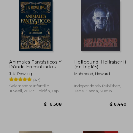
Animales Fantásticos Y
Hellbound: Hellraiser Ii
Dónde Encontrarlos.
(en Inglés)
Guion Original de la
J. K. Rowling
Mahmood, Howard
Película / Fantastic
(47)
Beasts and Where to
Find Them: The
Salamandra Infantil Y
Independently Published,
Original Screenplay
Juvenil, 2017, 9 Edición, Tapa
Tapa Blanda, Nuevo
Dura,
Usado
3.562
₡ 16.508