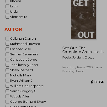
Irlanda
Latin
Urdu
Vietnamita
AUTOR
Callahan Darren
Mahmood Howard
Get Out: The
Escobar Jose
Complete Annotated
Semien Jeremiah
Screenplay by Jordan
Peele, Jordan ; Due,
Peele (en Inglés)
Consuegra Jorge
Tananarive
Tchaikovsky Leon
Inventory Press, 2019, Tapa
Shaw Bernard
Blanda, Nuevo
Nicholls Mark
Ryan William J
William Shakespeare
Sarno Gregory G
Woody Allen
George Bernard Shaw
Hutchison Steve