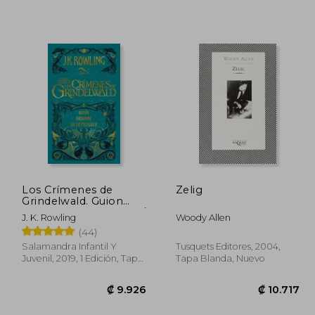
8.830
₡ 12.499
Los Crímenes de
Zelig
Grindelwald. Guion
Original de la Película /
J. K. Rowling
Woody Allen
The Crimes of
(44)
Grindelwald: The
Original Screenplay =
Salamandra Infantil Y
Tusquets Editores, 2004,
Fantastic Beasts: The
Juvenil, 2019, 1 Edición, Tapa
Tapa Blanda, Nuevo
Crimes of Grin
Dura, Nuevo