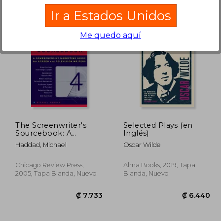
Ir a Estados Unidos
Me quedo aquí
7.010
₡ 11.578
The Screenwriter's
Selected Plays (en
Sourcebook: A
Inglés)
Comprehensive
Haddad, Michael
Oscar Wilde
Marketing Guide for
Screen and Television
Writers (en Inglés)
Chicago Review Press,
Alma Books, 2019, Tapa
2005, Tapa Blanda, Nuevo
Blanda, Nuevo