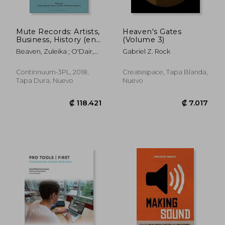
₡ 23.726
₡ 23.2
Mute Records: Artists,
Heaven's Gates
Business, History (en
(Volume 3)
Inglés)
Beaven, Zuleika ; O'Dair,
Gabriel Z. Rock
Marcus ; Osborne, Richard
Continnuum-3PL, 2018,
Createspace, Tapa Blanda,
Tapa Dura, Nuevo
Nuevo