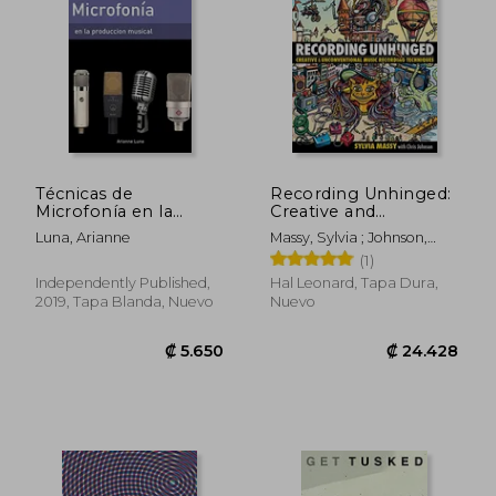
Técnicas de
Recording Unhinged:
Microfonía en la
Creative and
Producción Musical
Unconventional
Luna, Arianne
Massy, Sylvia ; Johnson,
Music Recording
Chris
(1)
Techniques Bk/online
media (Music Pro
Independently Published,
Hal Leonard, Tapa Dura,
Guides) (en Inglés)
2019, Tapa Blanda, Nuevo
Nuevo