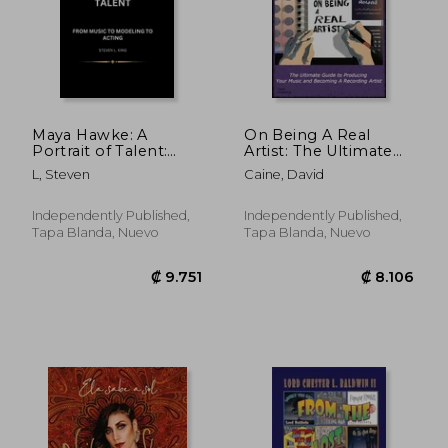
Maya Hawke: A
On Being A Real
Portrait of Talent:
Artist: The Ultimate
₡ 14.246
₡ 161.1
From Music to
Guide to Producing
L, Steven
Caine, David
Modeling to Acting
Your Music And
(en Inglés)
Becoming A
Recording Artist (en
Independently Published,
Independently Published,
Inglés)
Tapa Blanda, Nuevo
Tapa Blanda, Nuevo