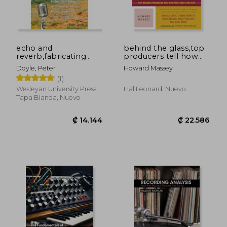
echo and
behind the glass,top
reverb,fabricating
producers tell how
space in popular
they craft the hits
Doyle, Peter
Howard Massey
music recording,
(1)
1900-1960 (en Inglés)
Wesleyan University Press,
Hal Leonard, Nuevo
Tapa Blanda, Nuevo
₡ 23.456
₡ 27.5