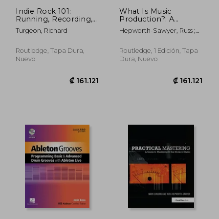
Indie Rock 101:
What Is Music
Running, Recording,
Production?: A
Promoting Your Band
Producers Guide: The
Turgeon, Richard
Hepworth-Sawyer, Russ ;
(en Inglés)
Role, the People, the
Golding, Craig
Process (en Inglés)
Routledge, Tapa Dura,
Routledge, 1 Edición, Tapa
Nuevo
Dura, Nuevo
₡ 21.648
₡ 27.4