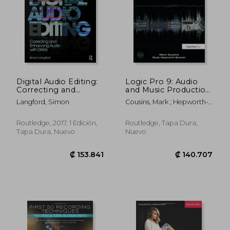
₡ 20.636
₡ 24.2
Digital Audio Editing:
Logic Pro 9: Audio
Correcting and
and Music Production
Enhancing Audio in
(en Inglés)
Langford, Simon
Cousins, Mark ; Hepworth-
Pro Tools, Logic Pro,
Sawyer, Russ
Cubase, and Studio
One (en Inglés)
Routledge, 2017, 1 Edición,
Routledge, Tapa Dura,
Tapa Dura, Nuevo
Nuevo