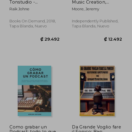
Tonstudio -
Music Creation,
Sammelband Buch i
Production, and
Raik Johne
Moore, Jeremy
& ii: Theorie und
Release: 10 Tips for
Praxis für den Einstieg
100 Essential Topics
ins Aufnehmen und
(en Inglés)
Books On Demand, 2018,
Independently Published,
Mischen (en Alemán)
Tapa Blanda, Nuevo
Tapa Blanda, Nuevo
₡ 36.356
₡ 24.2
Como grabar un
Da Grande Voglio fare
Podcast: todo lo que
il Fonico: Basi