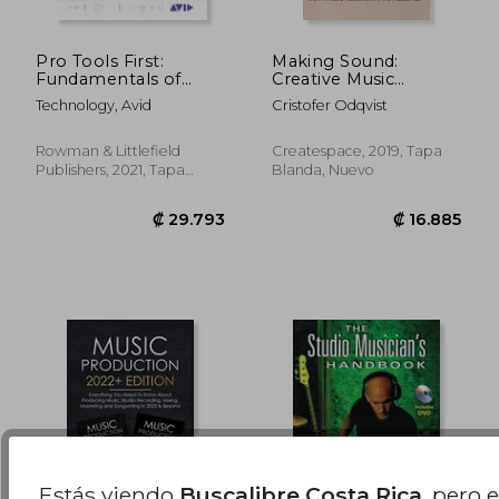
Pro Tools First:
Making Sound:
Fundamentals of
Creative Music
₡ 22.579
₡ 9.7
Audio Production (en
Production Tips and
Technology, Avid
Cristofer Odqvist
Inglés)
Philosophies (en
Inglés)
Rowman & Littlefield
Createspace, 2019, Tapa
Publishers, 2021, Tapa
Blanda, Nuevo
Blanda, Nuevo
Estás viendo
Buscalibre Costa Rica
, pero 