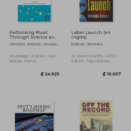
Rethinking Music
Label Launch (en
Through Science and
Inglés)
Technology Studies
Hennion, Antoine ; Levaux,
Kalmar, Veronika
(en Inglés)
Christophe
Routledge, 1 Edición, Tapa
St. Martin's Griffin, 2002, 1
Blanda, Nuevo
Edición, Tapa Blanda,
Nuevo
₡ 5.811
₡ 37.6