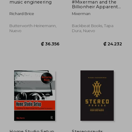
music engineering
#Mixerman and the
Billionheir Apparent
(en Inglés)
Richard Brice
Mixerman
Butterworth-Heinemann,
Backbeat Books, Tapa
Nuevo
Dura, Nuevo
₡ 161.121
₡ 161.1
Home Studio Setup
Stereopravda: