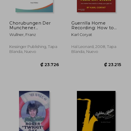
Chorubungen Der
Guerrilla Home
Munchener
Recording: How to
Musikschule:
get Great Sound
Wullner, Franz
Karl Coryat
Mustersammlung
From any Studio (no
Funf Bis
Matter how Weird or
Sechzehnstimmiger
Cheap Your Gear Is):
Kessinger Publishing, Tapa
Hal Leonard, 2008, Tapa
Gesange, Part 1-3
How to get Great
Blanda, Nuevo
Blanda, Nuevo
(1905) (en Alemán)
Sound From any
Audio -. How Weird or
Cheap Your Gear is)
(Reference) (en
Inglés)