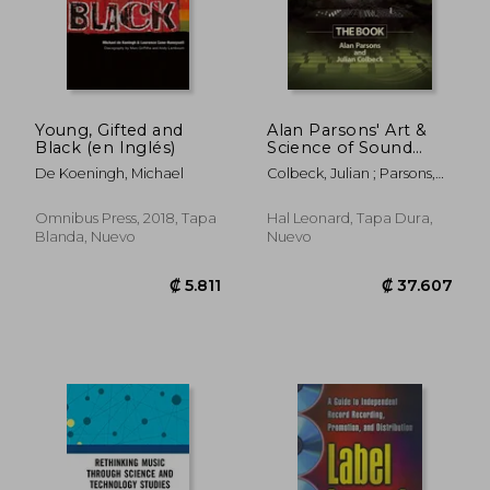
Young, Gifted and
Alan Parsons' Art &
Black (en Inglés)
Science of Sound
Recording: The Book
De Koeningh, Michael
Colbeck, Julian ; Parsons,
(en Inglés)
Alan
Omnibus Press, 2018, Tapa
Hal Leonard, Tapa Dura,
Blanda, Nuevo
Nuevo
₡ 22.451
₡ 21.2