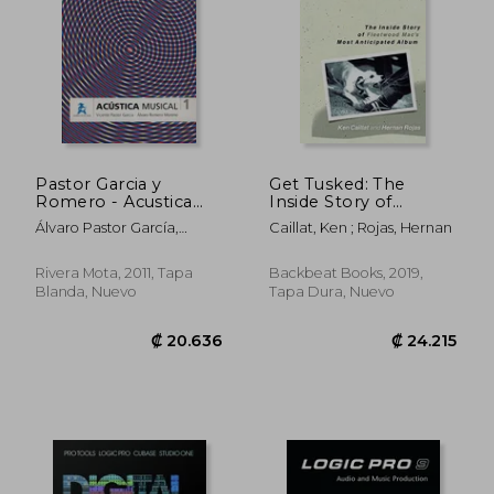
₡ 5.650
₡ 24.4
Pastor Garcia y
Get Tusked: The
Romero - Acustica
Inside Story of
Musical Vol. 1
Fleetwood Mac's
Álvaro Pastor García,
Caillat, Ken ; Rojas, Hernan
Most Anticipated
Vicente^Romero Moreno
Album (en Inglés)
Rivera Mota, 2011, Tapa
Backbeat Books, 2019,
Blanda, Nuevo
Tapa Dura, Nuevo