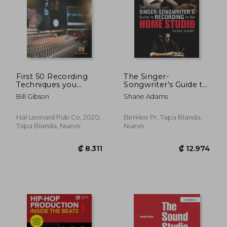
₡ 153.841
₡ 140.7
First 50 Recording
The Singer-
Techniques you
Songwriter's Guide to
Should Know to Track
Recording in the
Bill Gibson
Shane Adams
Music (en Inglés)
Home Studio
(Songwriting: Home
Studio)
Hal Leonard Pub Co, 2020,
Berklee Pr, Tapa Blanda,
Tapa Blanda, Nuevo
Nuevo