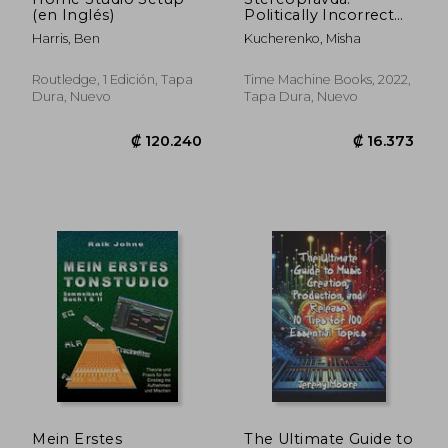
(en Inglés)
Politically Incorrect
View on High end
Harris, Ben
Kucherenko, Misha
Audio (en Inglés)
Routledge, 1 Edición, Tapa
Time Machine Books, 2022,
Dura, Nuevo
Tapa Dura, Nuevo
₡ 21.648
₡ 169.3
Mein Erstes
The Ultimate Guide to