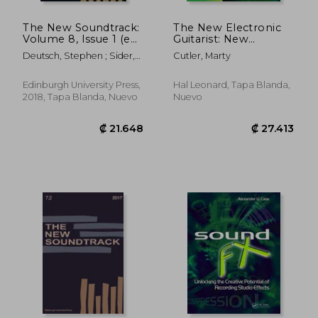
The New Soundtrack:
The New Electronic
Volume 8, Issue 1 (en
Guitarist: New
Inglés)
Technologies and
Deutsch, Stephen ; Sider,
Cutler, Marty
Techniques for the
Larry ; Power, Dominic
Modern Guitar Player
(en Inglés)
Edinburgh University Press,
Hal Leonard, Tapa Blanda,
2018, Tapa Blanda, Nuevo
Nuevo
₡ 29.793
₡ 16.8