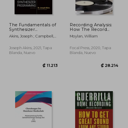
The Fundamentals of
Recording Analysis:
Synthesizer
How The Record
Programming (en
Shapes The Song (en
Akins, Joseph ; Campbell,
Moylan, William
Inglés)
Inglés)
Alan
Joseph Akins, 2021, Tapa
Focal Press, 2020, Tapa
Blanda, Nuevo
Blanda, Nuevo
₡ 14.144
₡ 22.5