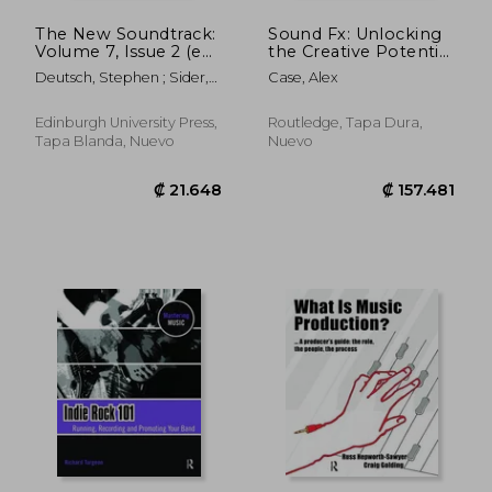
The New Soundtrack:
Sound Fx: Unlocking
Volume 7, Issue 2 (en
the Creative Potential
Inglés)
of Recording Studio
Deutsch, Stephen ; Sider,
Case, Alex
Effects (en Inglés)
Larry ; Power, Dominic
Edinburgh University Press,
Routledge, Tapa Dura,
Tapa Blanda, Nuevo
Nuevo
₡ 14.246
₡ 30.6