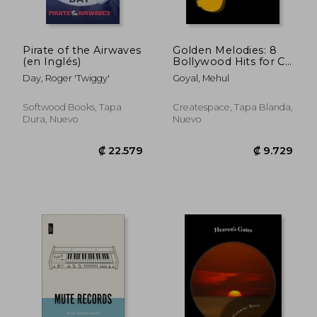
₡ 11.213
₡ 28.2
Pirate of the Airwaves
Golden Melodies: 8
(en Inglés)
Bollywood Hits for C,
Bb and Eb
Day, Roger 'Twiggy'
Goyal, Mehul
Instruments (en
Inglés)
Softwood Books, Tapa
Createspace, Tapa Blanda,
Dura, Nuevo
Nuevo