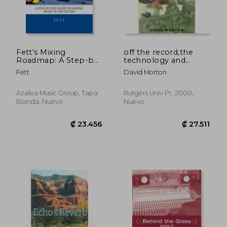
Fett's Mixing
off the record,the
Roadmap: A Step-by-
technology and
Step Guide To Mixing
culture of sound
Fett
David Morton
Music In The Studio
recording in america
(en Inglés)
Azalea Music Group, Tapa
Rutgers Univ Pr, 2000,
Blanda, Nuevo
Nuevo
₡ 24.925
₡ 10.0