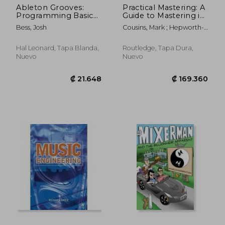
Ableton Grooves:
Practical Mastering: A
Programming Basic
Guide to Mastering in
and Advanced
the Modern Studio
Bess, Josh
Cousins, Mark ; Hepworth-
Grooves with Ableton
(en Inglés)
Sawyer, Russ
Live (en Inglés)
Hal Leonard, Tapa Blanda,
Routledge, Tapa Dura,
Nuevo
Nuevo
₡ 21.648
₡ 157.4