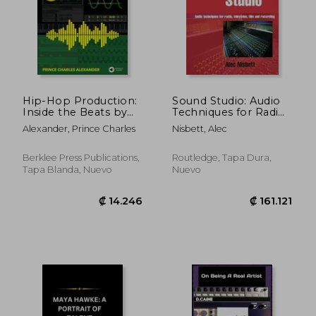
₡ 8.311
₡ 12.9
Hip-Hop Production:
Sound Studio: Audio
Inside the Beats by
Techniques for Radio,
Prince Charles
Television, Film and
Alexander, Prince Charles
Nisbett, Alec
Alexander - Includes
Recording (en Inglés)
Downloadable Audio
for Production
Berklee Press Publications,
Routledge, Tapa Dura,
Practice! (en Inglés)
Tapa Blanda, Nuevo
Nuevo