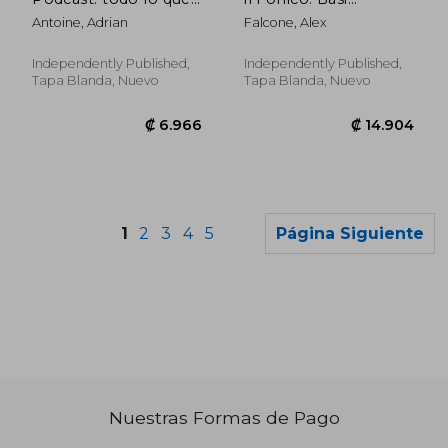
necesitas para
Tecniche e Aspetti
Antoine, Adrian
Falcone, Alex
producir, distribuir y
Pratici Per Aspiranti
hacer dinero con tu
Tecnici Del Suono (en
podcast
Italiano)
Independently Published,
Independently Published,
Tapa Blanda, Nuevo
Tapa Blanda, Nuevo
1
2
3
4
5
Página Siguiente
Nuestras Formas de Pago