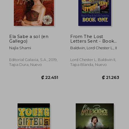
Ela Sabe a sol (en
From The Lost
Gallego)
Letters Sent - Book
ONE: Memoirs Of An
Najla Shami
Baldwin, Lord Chester L., II
Invisible Songwriter
(en Inglés)
₡ 9.751
₡ 8.1
Editorial Galaxia, S.A., 2019,
Lord Chester L. Baldwin II,
Tapa Dura, Nuevo
Tapa Blanda, Nuevo