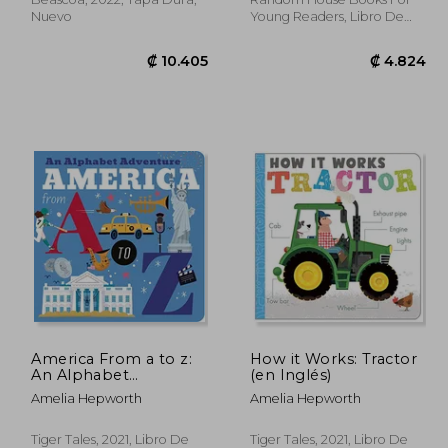
Nuevo
Young Readers, Libro De
Cartón, Nuevo
America From a to z:
How it Works: Tractor
4.093
₡ 10.405
An Alphabet
(en Inglés)
Adventure (en Inglés)
Amelia Hepworth
Amelia Hepworth
Tiger Tales, 2021, Libro De
Tiger Tales, 2021, Libro De