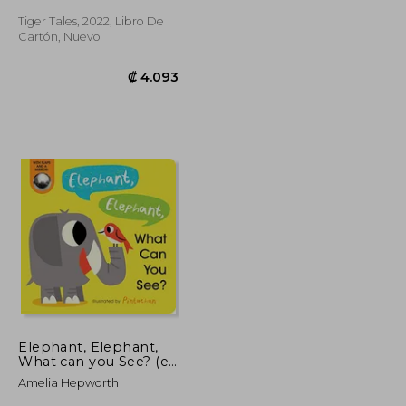
Tiger Tales, 2022, Libro De
Cartón, Nuevo
₡ 7.368
₡ 4.093
Elephant, Elephant,
What can you See? (en
Inglés)
Amelia Hepworth