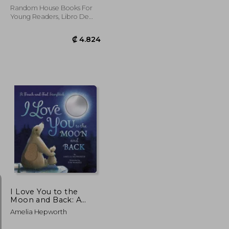
Random House Books For
Young Readers, Libro De
Cartón, Nuevo
₡ 4.824
₡ 4.824
I Love You to the
Moon and Back: A
Touch-and-Feel Book
Amelia Hepworth
(en Inglés)