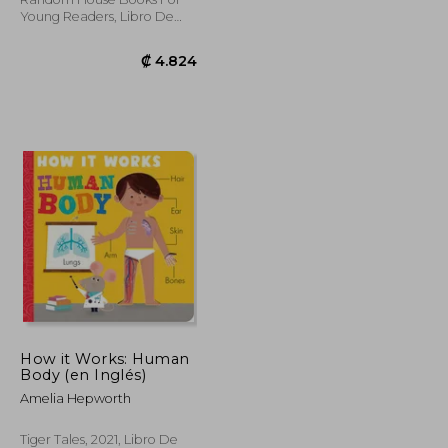
Young Readers, Libro De
Cartón, Nuevo
How it Works: Human
₡ 4.824
₡ 4.824
Body (en Inglés)
Amelia Hepworth
Tiger Tales, 2021, Libro De