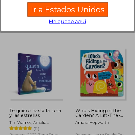
Tiger Tales, 2021, Libro De
Random House Books For
Ir a Estados Unidos
Cartón, Nuevo
Young Readers, 2022, Libro
De Cartón, Nuevo
Me quedo aquí
5.190
₡ 5.190
Te quiero hasta la luna
Who's Hiding in the
y las estrellas
Garden? A Lift-The-
Flap Book (en Inglés)
Tim Warnes, Amelia
Amelia Hepworth
Hepworth
(11)
Beascoa, 2022, Tapa Dura,
Random House Books For