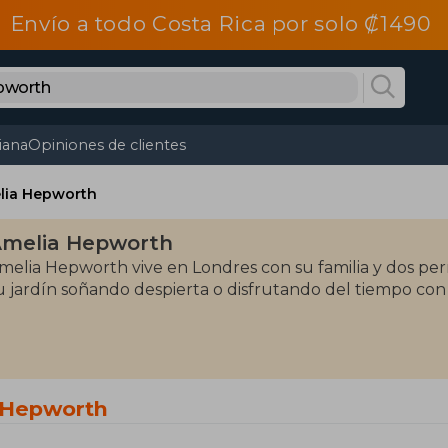
Envío a todo Costa Rica por solo ₡1490
tiana
Opiniones de clientes
lia Hepworth
melia Hepworth
melia Hepworth vive en Londres con su familia y dos perr
u jardín soñando despierta o disfrutando del tiempo co
 Hepworth