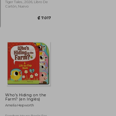
Tiger Tales., 2026, Libro De
Cartón, Nuevo
₡ 4.824
₡ 7.017
Who's Hiding on the
Farm? (en Inglés)
Amelia Hepworth
Random House Books For