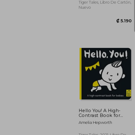
Tiger Tales, Libro De Cartón,
Nuevo
₡ 
Hello You! A High-
Contrast Book for
Babies (Happy Baby)
Amelia Hepworth
(en Inglés)
Tiger Tales, 2021, Libro De