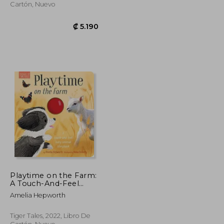
Cartón, Nuevo
Playtime on the Farm:
A Touch-And-Feel
Baby Animal
Amelia Hepworth
Storybook (Snuggle-
₡ 5.190
₡ 5.190
Up Stories) (en Inglés)
Tiger Tales, 2022, Libro De