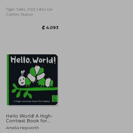
Tiger Tales, 2021, Libro De
Cartón, Nuevo
₡ 4.459
₡ 4.093
Hello World! A High-
Contrast Book for
Babies (Happy Baby)
Amelia Hepworth
(en Inglés)