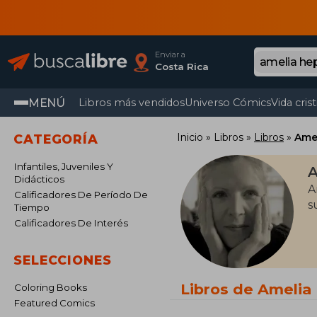
Enviar a
Costa Rica
MENÚ
Libros más vendidos
Universo Cómics
Vida cris
Inicio
Libros
Libros
Ame
CATEGORÍA
Infantiles, Juveniles Y
A
Didácticos
A
Calificadores De Período De
s
Tiempo
Calificadores De Interés
SELECCIONES
Libros de Amelia
Coloring Books
Featured Comics