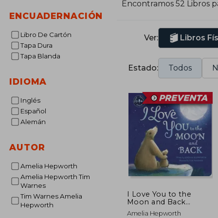
Encontramos 52 Libros 
ENCUADERNACIÓN
Libro De Cartón
Ver:
Libros Fí
Tapa Dura
Tapa Blanda
Estado:
Todos
N
IDIOMA
Inglés
Español
Alemán
AUTOR
Amelia Hepworth
Amelia Hepworth Tim
Warnes
I Love You to the
Tim Warnes Amelia
Moon and Back
Hepworth
Recordable: Read,
Amelia Hepworth
Record, Share (en