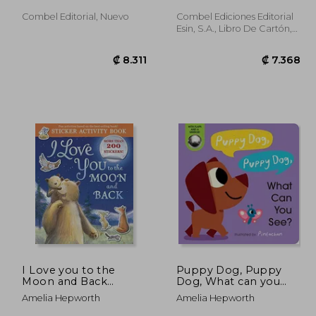
Combel Editorial, Nuevo
Combel Ediciones Editorial
Esin, S.A., Libro De Cartón,
Nuevo
4.093
₡ 8.311
I Love you to the
Puppy Dog, Puppy
Moon and Back
Dog, What can you
Sticker Activity: Sticker
See? (en Inglés)
Amelia Hepworth
Amelia Hepworth
Activity Book (en
Inglés)