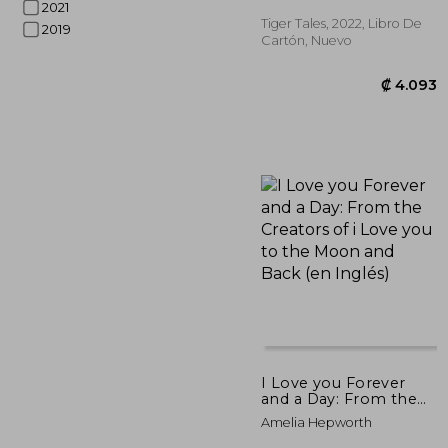
2021
Tiger Tales, 2022, Libro De
2019
Cartón, Nuevo
₡ 
I Love you Forever
and a Day: From the
Creators of i Love you
Amelia Hepworth
to the Moon and Back
(en Inglés)