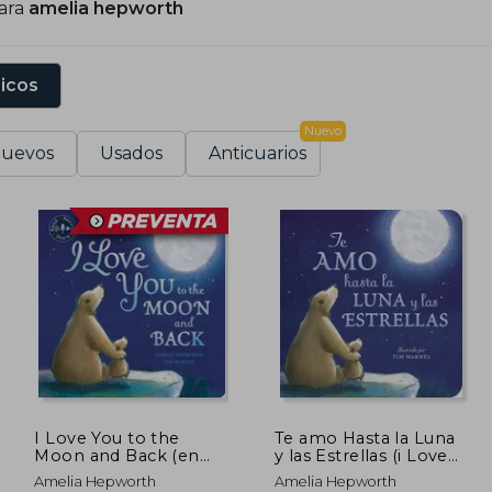
para
amelia hepworth
sicos
Nuevo
uevos
Usados
Anticuarios
I Love You to the
Te amo Hasta la Luna
Moon and Back (en
y las Estrellas (i Love
Inglés)
you to the Moon and
Amelia Hepworth
Amelia Hepworth
Back Spanish ed )