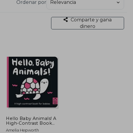
Ordenar por
Comparte y gana
dinero
Hello Baby Animals! A
High-Contrast Book
for Babies (Happy
Amelia Hepworth
Baby) (en Inglés)