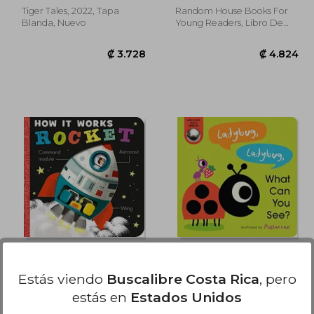
Tiger Tales, 2022, Tapa
Random House Books For
Blanda, Nuevo
Young Readers, Libro De
Cartón, Nuevo
4.459
₡ 3.728
How it Works: Rocket
Ladybug, Ladybug,
(en Inglés)
What can you See? (en
Estás viendo
Buscalibre Costa Rica
, pero
Inglés)
Amelia Hepworth
Amelia Hepworth
estás en
Estados Unidos