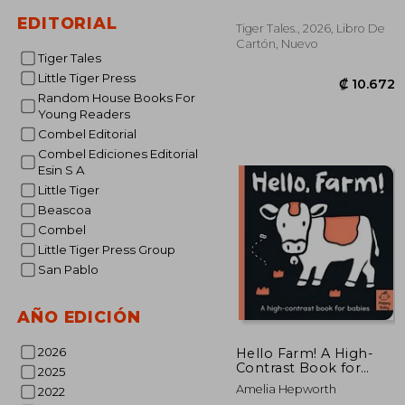
Inglés)
EDITORIAL
Tiger Tales., 2026, Libro De
Cartón, Nuevo
Tiger Tales
Little Tiger Press
Random House Books For
Young Readers
Combel Editorial
Combel Ediciones Editorial
Esin S A
₡ 1
Little Tiger
Beascoa
Combel
Little Tiger Press Group
San Pablo
AÑO EDICIÓN
2026
Hello Farm! A High-
Contrast Book for
2025
Babies (Happy Baby)
Amelia Hepworth
2022
(en Inglés)